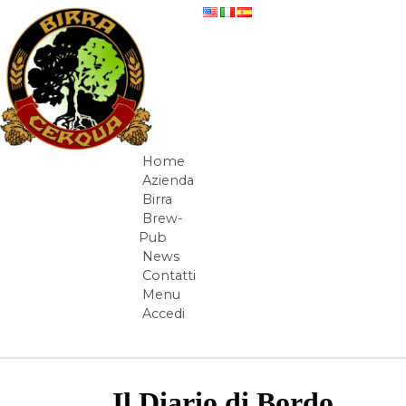
Salta al contenuto
Diario di bordo
Home
Navigazione
Azienda
Birra
Brew-
Pub
News
Contatti
Menu
Accedi
Il Diario di Bordo
Elementi Navigazione