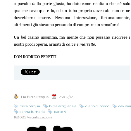
capovolta dalla parte giusta, ha dato come risultato che c'è solo
qualche cavo qua e là, ed un tubo proprio dove tubi non ce ne
dovrebbero essere. Nessuna intersezione, fortunatamente,
altrimenti già stavamo pensando di comprare un semaforo!
Un bel casino insomma, ma niente che non possano risolvere i
nostri prodi operai, armati di
calce e martello
.
DON RODRIGO PERETTI
Da Birra Cerqua
23/07/12
birra cerqua
birra artigianale
diario di bordo
dev dia
canna fumaria
parte 4
168085 Visualizzazioni