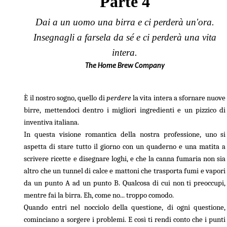
Parte 4
Dai a un uomo una birra e ci perderà un'ora.
Dev Diary
/
Parte 4
/
Insegnagli a farsela da sé e ci perderà una vita
intera.
The Home Brew Company
È il nostro sogno, quello di
perdere
la vita intera a sfornare nuove
birre, mettendoci dentro i migliori ingredienti e un pizzico di
inventiva italiana.
In questa visione romantica della nostra professione, uno si
aspetta di stare tutto il giorno con un quaderno e una matita a
scrivere ricette e disegnare loghi, e che la canna fumaria non sia
altro che un tunnel di calce e mattoni che trasporta fumi e vapori
da un punto A ad un punto B. Qualcosa di cui non ti preoccupi,
mentre fai la birra. Eh, come no... troppo comodo.
Quando entri nel nocciolo della questione, di ogni questione,
cominciano a sorgere i problemi. E così ti rendi conto che i punti