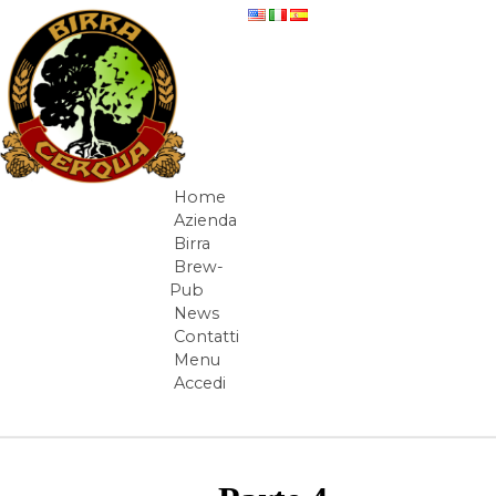
Salta al contenuto
La canna fumaria
Home
Navigazione
Azienda
Birra
Brew-
Pub
News
Contatti
Menu
Accedi
Elementi Navigazione