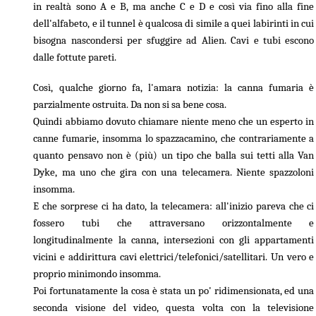
in realtà sono A e B, ma anche C e D e così via fino alla fine
dell'alfabeto, e il tunnel è qualcosa di simile a quei labirinti in cui
bisogna nascondersi per sfuggire ad Alien. Cavi e tubi escono
dalle fottute pareti.
Così, qualche giorno fa, l'amara notizia: la canna fumaria è
parzialmente ostruita. Da non si sa bene cosa.
Quindi abbiamo dovuto chiamare niente meno che un esperto in
canne fumarie, insomma lo spazzacamino, che contrariamente a
quanto pensavo non è (più) un tipo che balla sui tetti alla Van
Dyke, ma uno che gira con una telecamera. Niente spazzoloni
insomma.
E che sorprese ci ha dato, la telecamera: all'inizio pareva che ci
fossero tubi che attraversano orizzontalmente e
longitudinalmente la canna, intersezioni con gli appartamenti
vicini e addirittura cavi elettrici/telefonici/satellitari. Un vero e
proprio minimondo insomma.
Poi fortunatamente la cosa è stata un po' ridimensionata, ed una
seconda visione del video, questa volta con la televisione