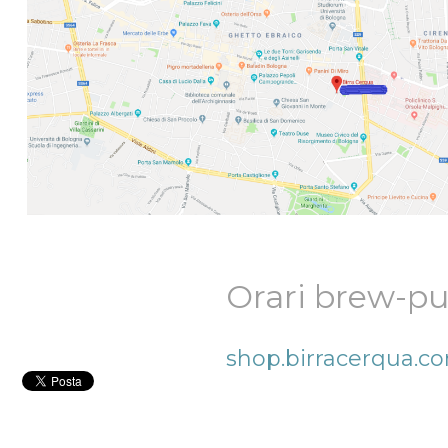
Orari brew-p
shop.birracerqua.c