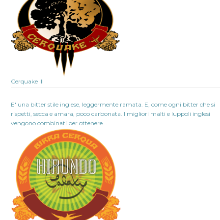
Cerquake III
E' una bitter stile inglese, leggermente ramata. E, come ogni bitter che si
rispetti, secca e amara, poco carbonata. I migliori malti e luppoli inglesi
vengono combinati per ottenere...