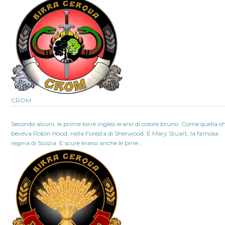
CROM
Secondo alcuni, le prime birre inglesi erano di colore bruno. Come quella c
beveva Robin Hood, nella Foresta di Sherwood. E Mary Stuart, la famosa
regina di Scozia. E scure erano anche le birre...