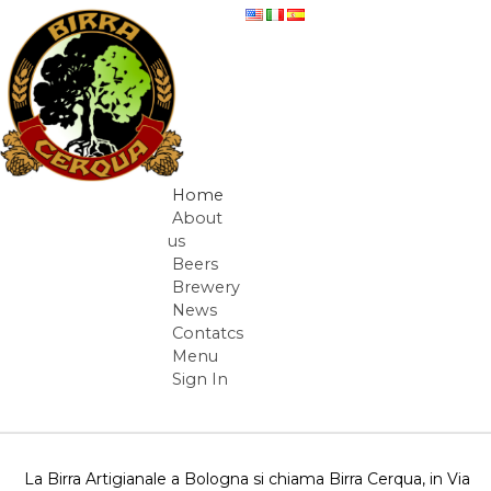
Skip to Content
Birra Artigianale Cerqua Bologna
Home
Navigation
About
us
Beers
Brewery
News
Contatcs
Menu
Sign In
Breadcrumbs
La Birra Artigianale a Bologna si chiama Birra Cerqua, in Via