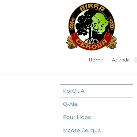
Salta al contenuto
CerQuake III
Home
Azienda
Navigazione
Elementi Navigazione
PorQUA
Q-Ale
Birra
/
CerQuake III
/
Four Hops
Madre Cerqua