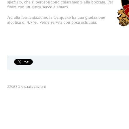
speziato, che si percepiscono chiaramente alla boccata. Per
finire con un gusto secco e amaro.
Ad alta fermentazione, la Cerquake ha una gradazione
alcolica di
4,7%
. Viene servita con poca schiuma.
239830 Visualizzazioni