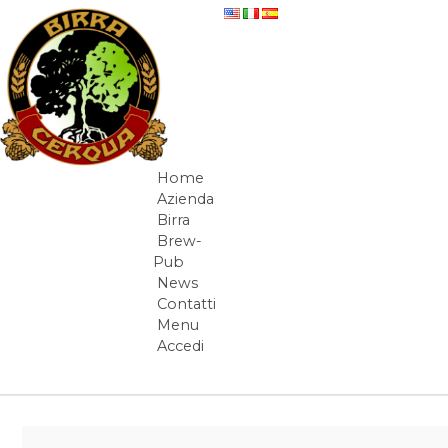
Salta al contenuto
newsletter
Home
Navigazione
Azienda
Birra
Brew-
Pub
News
Contatti
Menu
Accedi
Elementi Navigazione