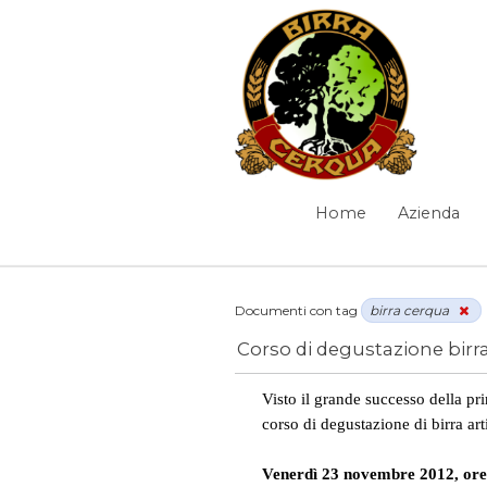
Salta al contenuto
News
Home
Azienda
Navigazione
Elementi Navigazione
Documenti con tag
birra cerqua
Corso di degustazione birra 
News
/
birra cerqua
Visto il grande successo della pr
corso di degustazione di birra ar
Venerdì 23 novembre 2012, ore