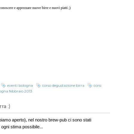
i conoscere e apprezzare nuove birre e nuovi piatti ;)
eventi bologna
corso degustazione birra
corsi
logna febbraio 2013
ra :)
biamo aperto), nel nostro brew-pub ci sono stati
ogni stima possibile...