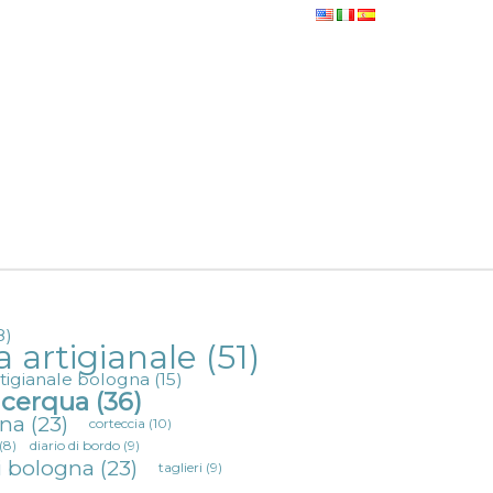
8)
a artigianale
(51)
rtigianale bologna
(15)
a cerqua
(36)
gna
(23)
corteccia
(10)
(8)
diario di bordo
(9)
i bologna
(23)
taglieri
(9)