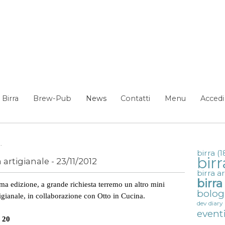
Birra
Brew-Pub
News
Contatti
Menu
Accedi
.
birra
(1
birr
artigianale - 23/11/2012
birra a
birr
ima edizione, a grande richiesta terremo un altro mini
bolo
tigianale, in collaborazione con Otto in Cucina.
dev diary
event
 20