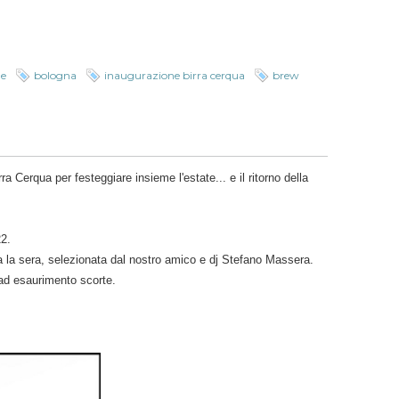
le
bologna
inaugurazione birra cerqua
brew
ra Cerqua per festeggiare insieme l'estate... e il ritorno della
22.
ta la sera, selezionata dal nostro amico e dj Stefano Massera.
ad esaurimento scorte.