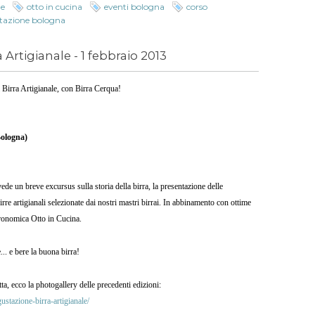
le
otto in cucina
eventi bologna
corso
stazione bologna
Artigianale - 1 febbraio 2013
 Birra Artigianale, con Birra Cerqua!
Bologna)
ede un breve excursus sulla storia della birra, la presentazione delle
birre artigianali selezionate dai nostri mastri birrai. In abbinamento con ottime
tronomica Otto in Cucina.
... e bere la buona birra!
ta, ecco la photogallery delle precedenti edizioni:
stazione-birra-artigianale/