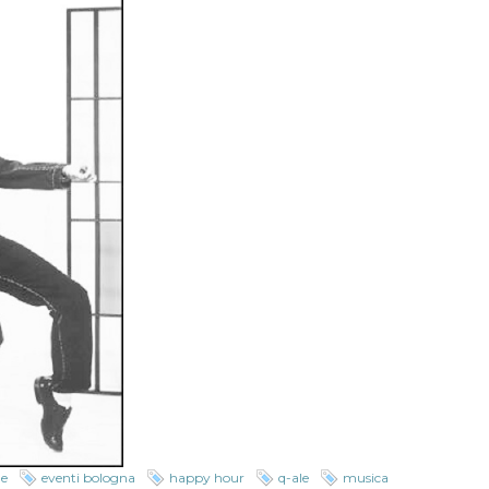
le
eventi bologna
happy hour
q-ale
musica