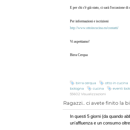
E per chi c'è già stato, ci sarà l'occasione d
Per informazioni e iscrizioni
http://www.ottoincucina.eu/contatti/
Vi aspettiamo!
Birra Cerqua
birra cerqua
otto in cucina
bologna
cucina
eventi bo
55602 Visualizzazioni
Ragazzi... ci avete finito la bir
In questi 5 giorni (da quando ab
un'affluenza e un consumo oltre 