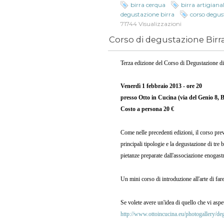
birra cerqua
birra artigiana
degustazione birra
corso degu
71744 Visualizzazioni
Corso di degustazione Birra 
Terza edizione del Corso di Degustazione di
Venerdì 1 febbraio 2013 - ore 20
presso Otto in Cucina (via del Genio 8, 
Costo a persona 20 €
Come nelle precedenti edizioni, il corso prev
principali tipologie e la degustazione di tre 
pietanze preparate dall'associazione enogas
Un mini corso di introduzione all'arte di fare
Se volete avere un'idea di quello che vi aspet
http://www.ottoincucina.eu/photogallery/degu