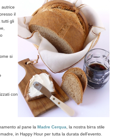
e autrice
presso il
utti gli
ne,
to
come si
e
izzati con
inamento al pane la
Madre Cerqua
, la nostra birra stile
madre, in Happy Hour per tutta la durata dell'evento.