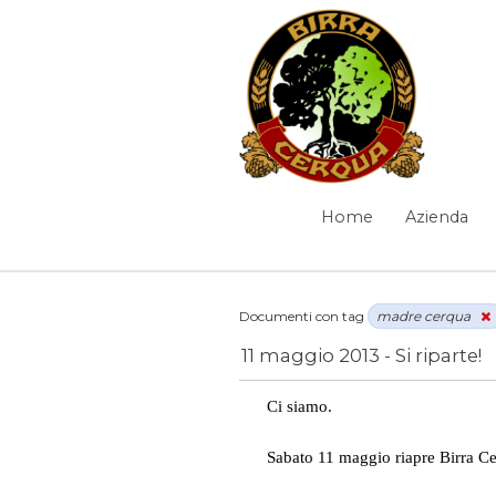
Salta al contenuto
News
Home
Azienda
Navigazione
Elementi Navigazione
Documenti con tag
madre cerqua
11 maggio 2013 - Si riparte!
News
/
madre cerqua
Ci siamo.
Sabato 11 maggio riapre Birra C