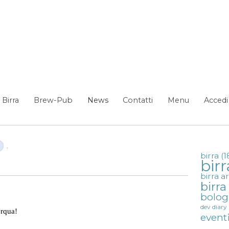
Birra
Brew-Pub
News
Contatti
Menu
Accedi
.
birra
(1
birr
birra a
birr
bolo
dev diary
erqua!
event