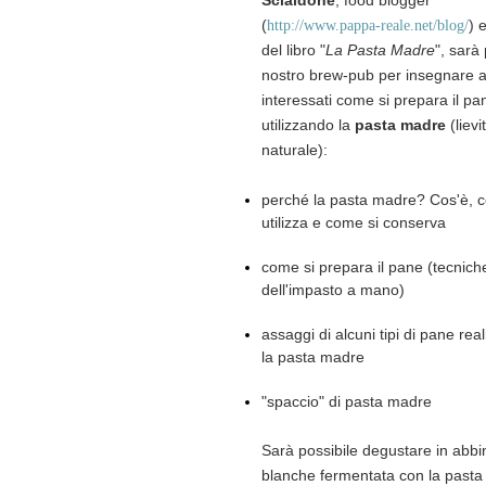
Scialdone
, food blogger
(
) 
http://www.pappa-reale.net/blog/
del libro "
La Pasta Madre
", sarà 
nostro brew-pub per insegnare a t
interessati come si prepara il pa
utilizzando la
pasta madre
(lievi
naturale):
perché la pasta madre? Cos'è, 
utilizza e come si conserva
come si prepara il pane (tecnich
dell'impasto a mano)
assaggi di alcuni tipi di pane real
la pasta madre
"spaccio" di pasta madre
Sarà possibile degustare in abb
blanche fermentata con la pasta 