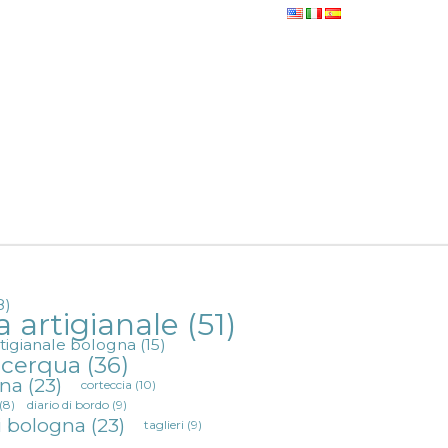
8)
a artigianale
(51)
rtigianale bologna
(15)
a cerqua
(36)
gna
(23)
corteccia
(10)
(8)
diario di bordo
(9)
i bologna
(23)
taglieri
(9)