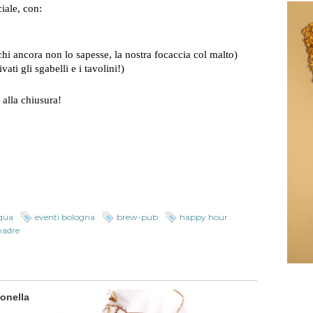
iale, con:
 chi ancora non lo sapesse, la nostra focaccia col malto)
ati gli sgabelli e i tavolini!)
 alla chiusura!
rqua
eventi bologna
brew-pub
happy hour
madre
onella