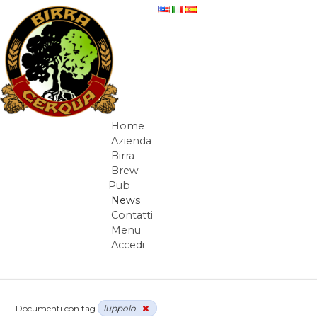
Salta al contenuto
News
Home
Navigazione
Azienda
Birra
Brew-
Pub
News
Contatti
Menu
Accedi
Elementi Navigazione
Documenti con tag
luppolo
.