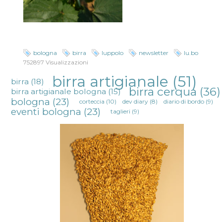
bologna
birra
luppolo
newsletter
lu.bo
752897 Visualizzazioni
birra artigianale
(51)
birra
(18)
birra cerqua
(36)
birra artigianale bologna
(15)
bologna
(23)
corteccia
(10)
dev diary
(8)
diario di bordo
(9)
eventi bologna
(23)
taglieri
(9)