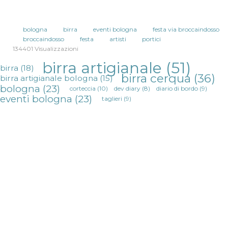
bologna
birra
eventi bologna
festa via broccaindosso
broccaindosso
festa
artisti
portici
134401 Visualizzazioni
birra artigianale
(51)
birra
(18)
birra cerqua
(36)
birra artigianale bologna
(15)
bologna
(23)
corteccia
(10)
dev diary
(8)
diario di bordo
(9)
eventi bologna
(23)
taglieri
(9)