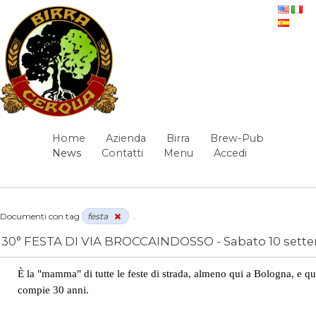
Salta al contenuto
News
Home
Azienda
Birra
Brew-Pub
Navigazione
News
Contatti
Menu
Accedi
Elementi Navigazione
Documenti con tag
festa
.
30° FESTA DI VIA BROCCAINDOSSO - Sabato 10 sett
News
/
festa
È la "mamma" di tutte le feste di strada, almeno qui a Bologna, e q
compie 30 anni.