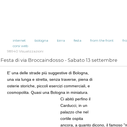
internet
bologna
birra
festa
from the front
fr
corsi web
98940 Visualizzazioni
Festa di via Broccaindosso - Sabato 13 settembre
E' una delle strade più suggestive di Bologna,
una via lunga e stretta, senza traverse, piena di
osterie storiche, piccoli esercizi commerciali, e
cosmopolita.
Quasi una Bologna in miniatura.
Ci abitò perfino i
l
Carducci, in un
palazzo che nel
cortile ospita
ancora, a quanto dicono, il famoso 