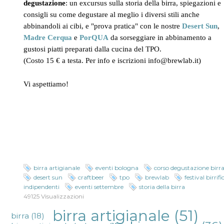
degustazione
: un excursus sulla storia della birra, spiegazioni e
consigli su come degustare al meglio i diversi stili anche
abbinandoli ai cibi, e "prova pratica" con le nostre
Desert Sun
,
Madre Cerqua
e
PorQUA
da sorseggiare in abbinamento a
gustosi piatti preparati dalla cucina del TPO.
(Costo 15 € a testa.
Per info e iscrizioni info@brewlab.it)
Vi aspettiamo!
birra artigianale
eventi bologna
corso degustazione birr
desert sun
craftbeer
tpo
brewlab
festival birrific
indipendenti
eventi settembre
storia della birra
49125 Visualizzazioni
birra artigianale
(51)
birra
(18)