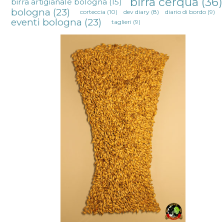
birra cerqua
(36)
birra artigianale bologna
(15)
bologna
(23)
corteccia
(10)
dev diary
(8)
diario di bordo
(9)
eventi bologna
(23)
taglieri
(9)