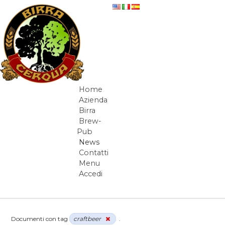
Salta al contenuto
News
Home
Navigazione
Azienda
Birra
Brew-
Pub
News
Contatti
Menu
Accedi
Elementi Navigazione
Documenti con tag
craftbeer
.