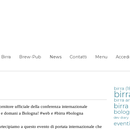
Birra
Brew-Pub
News
Contatti
Menu
Accedi
birra
(1
birr
birra a
birr
nitore ufficiale della conferenza internazionale
bolo
i e domani a Bologna! #web e #birra #bologna
dev diary
event
rtecipiamo a questo evento di portata internazionale che