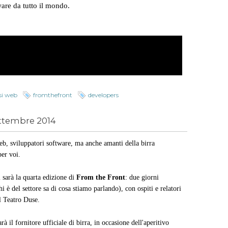
ware da tutto il mondo.
si web
fromthefront
developers
ttembre 2014
web, sviluppatori software, ma anche amanti della birra
per voi.
i sarà la quarta edizione di
From the Front
: due giorni
i è del settore sa di cosa stiamo parlando), con ospiti e relatori
il Teatro Duse.
 il fornitore ufficiale di birra, in occasione dell'aperitivo