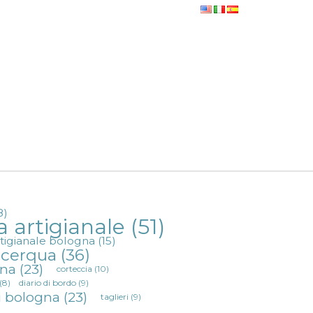
8)
a artigianale
(51)
rtigianale bologna
(15)
a cerqua
(36)
gna
(23)
corteccia
(10)
(8)
diario di bordo
(9)
i bologna
(23)
taglieri
(9)