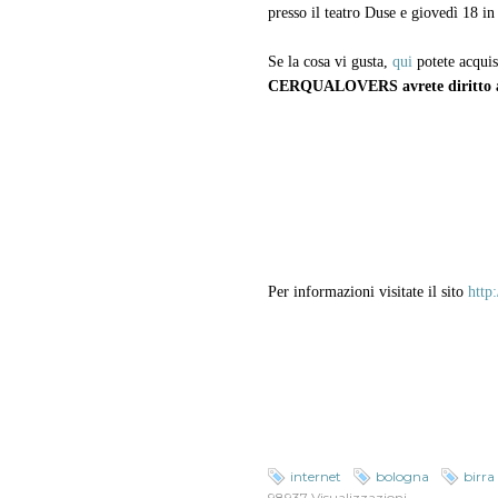
presso il teatro Duse e giovedì 18 in 
Se la cosa vi gusta,
qui
potete acquist
CERQUALOVERS avrete diritto a
Per informazioni visitate il sito
http
internet
bologna
birra
98937 Visualizzazioni