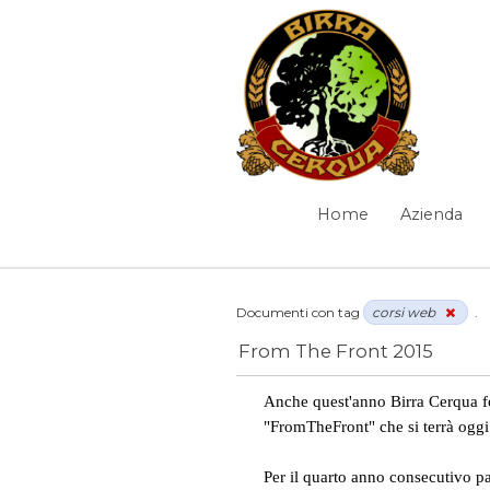
Salta al contenuto
News
Home
Azienda
Navigazione
Elementi Navigazione
Documenti con tag
corsi web
.
From The Front 2015
News
/
corsi web
Anche quest'anno Birra Cerqua for
"FromTheFront" che si terrà ogg
Per il quarto anno consecutivo pa