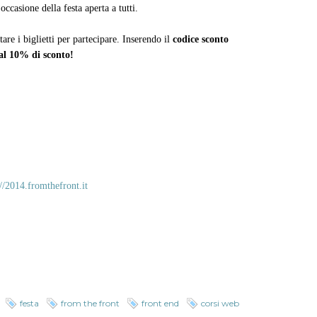
occasione della festa aperta a tutti.
are i biglietti per partecipare. Inserendo il
codice sconto
l 10% di sconto!
://2014.fromthefront.it
festa
from the front
front end
corsi web