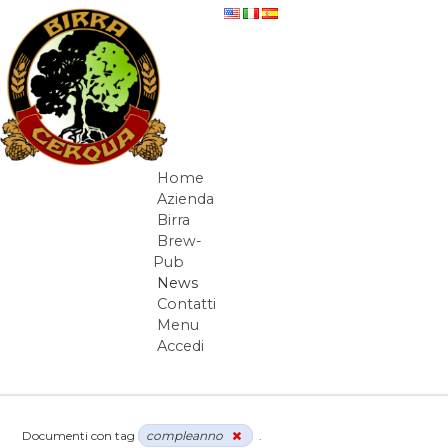
Salta al contenuto
News
Home
Navigazione
Azienda
Birra
Brew-
Pub
News
Contatti
Menu
Accedi
Elementi Navigazione
Documenti con tag
compleanno
.