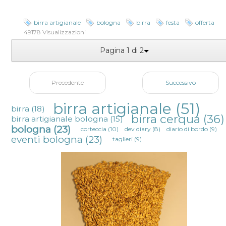
birra artigianale
bologna
birra
festa
offerta
49178 Visualizzazioni
Pagina 1 di 2
Precedente
Successivo
birra artigianale
(51)
birra
(18)
birra cerqua
(36)
birra artigianale bologna
(15)
bologna
(23)
corteccia
(10)
dev diary
(8)
diario di bordo
(9)
eventi bologna
(23)
taglieri
(9)