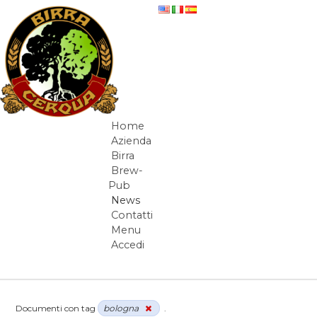
Salta al contenuto
News
Home
Navigazione
Azienda
Birra
Brew-
Pub
News
Contatti
Menu
Accedi
Elementi Navigazione
Documenti con tag
bologna
.