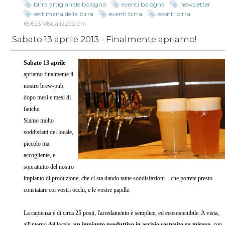
birra artigianale bologna
eventi bologna
newsletter
settimana della birra
eventi birra
sconti birra
69623 Visualizzazioni
Sabato 13 aprile 2013 - Finalmente apriamo!
Sabato 13 aprile
apriamo finalmente il
nostro brew-pub,
dopo mesi e mesi di
fatiche.
Siamo molto
soddisfatti del locale,
piccolo ma
accogliente, e
soprattutto del nostro
impianto di produzione, che ci sta dando tante soddisfazioni... che potrete presto
constatare coi vostri occhi, e le vostre papille.
La capienza è di circa 25 posti, l'arredamento è semplice, ed ecosostenibile. A vista,
all'interno del locale,
un impianto produttivo in acciaio costruito su misura
, con