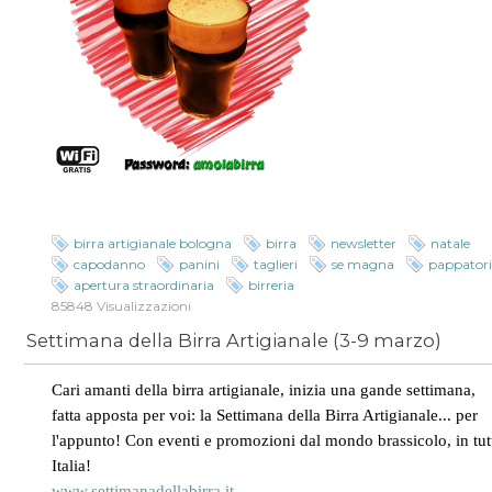
birra artigianale bologna
birra
newsletter
natale
capodanno
panini
taglieri
se magna
pappator
apertura straordinaria
birreria
85848 Visualizzazioni
Settimana della Birra Artigianale (3-9 marzo)
Cari amanti della birra artigianale, inizia una gande settimana,
fatta apposta per voi:
la Settimana della Birra Artigianale... per
l'appunto! Con eventi e promozioni dal mondo brassicolo, in tut
Italia!
www.settimanadellabirra.it