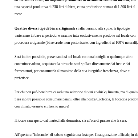
una capacità produttiva di 250 litri di birra, e una produzione stimata di 1.500 litri al
mese.
Quattro diversi tipi di birra artigianale
si alterneranno alle spine: le tipologie
varieranno in base al periodo, e saranno tutte esclusivamente prodotte nel locale con
procedura artigianale (birre crude, non pastorizzate, con ingredienti al 100% naturali)
Sarà inoltre possibile, presentandosi nel locale con una bottiglia o qualunque altro
contenitore adatto, acquistare la birra che sarà spillata direttamente dai fusti e dai
fermentatori, per consumarla al massimo della sua integrità e freschezza, dove si
preferisce.
Per chi non può bere birra ci sarà una selezione di vini e whisky limitata, ma di qualit
Sarà inoltre possibile consumare panini, oltre alla nostra Corteccia, la focaccia prodot
con il malto esausto e il lievito madre!
Il locale sarà aperto dal martedì alla domenica, sia all'ora di pranzo che la sera.
All'apertura "informale" di sabato seguirà una festa per l'inaugurazione ufficiale, in d