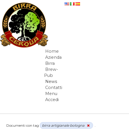
Salta al contenuto
News
Home
Navigazione
Azienda
Birra
Brew-
Pub
News
Contatti
Menu
Accedi
Elementi Navigazione
Documenti con tag
birra artigianale bologna
.