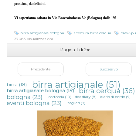
prossima, da definirsi.
Vi aspettiamo sabato in Via Broccaindosso 5/c (Bologna) dalle 19!
birra artigianale bologna
apertura birra cerqua
brew-p
37083 Visualizzazioni
Pagina 1 di 2
Precedente
Successivo
birra artigianale
(51)
birra
(18)
birra cerqua
(36)
birra artigianale bologna
(15)
bologna
(23)
corteccia
(10)
dev diary
(8)
diario di bordo
(9)
eventi bologna
(23)
taglieri
(9)