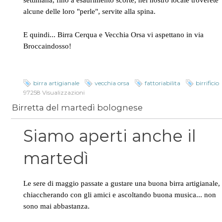
settimana, fino a esaurimento scorte, nel nostro locale troverete
alcune delle loro "perle", servite alla spina.
E quindi... Birra Cerqua e Vecchia Orsa vi aspettano in via
Broccaindosso!
birra artigianale
vecchia orsa
fattoriabilita
birrificio
97258 Visualizzazioni
Birretta del martedì bolognese
Siamo aperti anche il
martedì
Le sere di maggio passate a gustare una buona birra artigianale,
chiaccherando con gli amici e ascoltando buona musica... non
sono mai abbastanza.