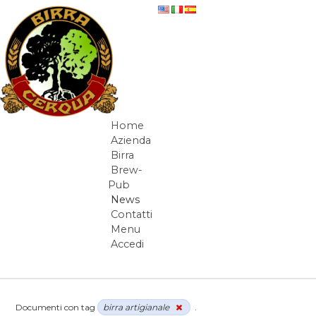
Salta al contenuto
News
Home
Navigazione
Azienda
Birra
Brew-
Pub
News
Contatti
Menu
Accedi
Elementi Navigazione
Documenti con tag
birra artigianale
.