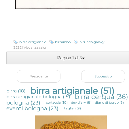
birra artigianale
birrainbo
hirundo galaxy
32321 Visualizzazioni
Pagina 1 di 5
Precedente
Successivo
birra artigianale
(51)
birra
(18)
birra cerqua
(36)
birra artigianale bologna
(15)
bologna
(23)
corteccia
(10)
dev diary
(8)
diario di bordo
(9)
eventi bologna
(23)
taglieri
(9)