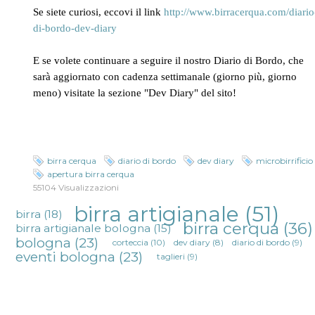
Se siete curiosi, eccovi il link
http://www.birracerqua.com/diario
di-bordo-dev-diary
E se volete continuare a seguire il nostro Diario di Bordo, che
sarà aggiornato con cadenza settimanale (giorno più, giorno
meno) visitate la sezione "Dev Diary" del sito!
birra cerqua
diario di bordo
dev diary
microbirrificio
apertura birra cerqua
55104 Visualizzazioni
birra artigianale
(51)
birra
(18)
birra cerqua
(36)
birra artigianale bologna
(15)
bologna
(23)
corteccia
(10)
dev diary
(8)
diario di bordo
(9)
eventi bologna
(23)
taglieri
(9)