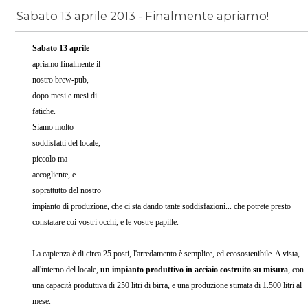
Sabato 13 aprile 2013 - Finalmente apriamo!
News
/
apertura birra cerqua
Sabato 13 aprile
apriamo finalmente il
nostro brew-pub,
dopo mesi e mesi di
fatiche.
Siamo molto
soddisfatti del locale,
piccolo ma
accogliente, e
soprattutto del nostro
impianto di produzione, che ci sta dando tante soddisfazioni... che potrete presto
constatare coi vostri occhi, e le vostre papille.
La capienza è di circa 25 posti, l'arredamento è semplice, ed ecosostenibile. A vista,
all'interno del locale,
un impianto produttivo in acciaio costruito su misura
, con
una capacità produttiva di 250 litri di birra, e una produzione stimata di 1.500 litri al
mese.