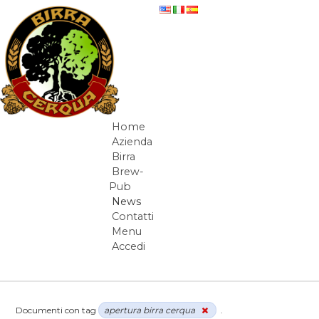
Salta al contenuto
News
Home
Navigazione
Azienda
Birra
Brew-
Pub
News
Contatti
Menu
Accedi
Elementi Navigazione
Documenti con tag
apertura birra cerqua
.