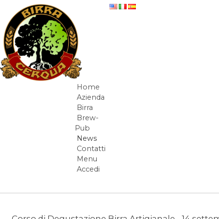
Salta al contenuto
News
Home
Navigazione
Azienda
Birra
Brew-
Pub
News
Contatti
Menu
Accedi
Elementi Navigazione