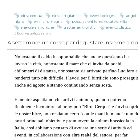
birra cerqua
birra artigianale
eventi bologna
angels
night
emilia romagna
popolazioni terremotate emilia
energie armoniche
trattamenti olistici
evento olistico
31553 Visualizzazioni
Nonostante il caldo insopportabile che anche quest'anno ha
invaso la città, nonostante il mare che ci invita da pochi
chilometri di distanza, nonostante sia arrivato perfino Lucifero a
renderci tutto più difficile, i lavori per il birrificio sono proseguit
anche ad agosto e stanno continuando senza sosta.
E mentre aspettiamo che arrivi l'autunno, quando potremo
finalmente incontrarci al brew-pub "Birra Cerqua" e farvi scopri
le nostre birre, non restiamo certo "con le mani in mano": uno d
nostri principali obiettivi è promuovere la cultura brassicola in
Italia, così abbiamo pensato di avviare una serie di attività ed
eventi, in collaborazione con altre realtà del settore, per far