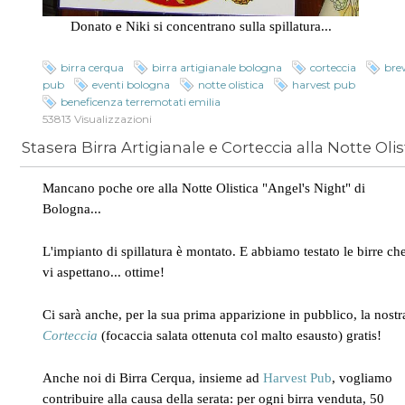
Donato e Niki si concentrano sulla spillatura...
birra cerqua
birra artigianale bologna
corteccia
bre
pub
eventi bologna
notte olistica
harvest pub
beneficenza terremotati emilia
53813 Visualizzazioni
Mancano poche ore alla Notte Olistica "Angel's Night" di
Bologna...
L'impianto di spillatura è montato. E abbiamo testato le birre ch
vi aspettano... ottime!
Ci sarà anche, per la sua prima apparizione in pubblico, la nostr
Corteccia
(focaccia salata ottenuta col malto esausto) gratis!
Anche noi di Birra Cerqua, insieme ad
Harvest Pub
, vogliamo
contribuire alla causa della serata: per ogni birra venduta, 50