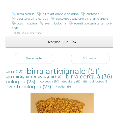
birra cerqua
birra artigianale bologna
corteccia
apertura birra cerqua
corso degustazione birra artigianale
otto in cucina
eventi bologna
eventi bologna settembre
2012
53606 Visualizzazioni
Pagina 10 di 12
Precedente
Successivo
birra artigianale
(51)
birra
(18)
birra cerqua
(36)
birra artigianale bologna
(15)
bologna
(23)
corteccia
(10)
dev diary
(8)
diario di bordo
(9)
eventi bologna
(23)
taglieri
(9)