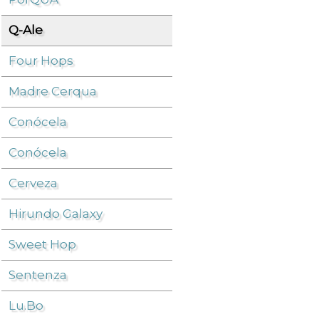
Q-Ale
Cerveza
/
Q-Ale
/
Four Hops
Madre Cerqua
Conócela
Conócela
Cerveza
Hirundo Galaxy
Sweet Hop
Sentenza
Lu.Bo