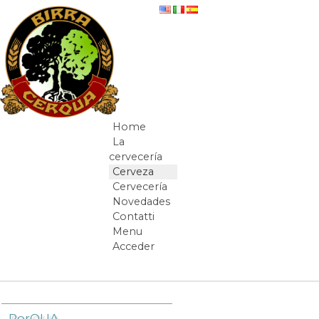
Saltar al contenido
Q-Ale
Home
Navegación
La
cervecería
Cerveza
Cervecería
Novedades
Contatti
Menu
Acceder
Camino de migas
PorQUA