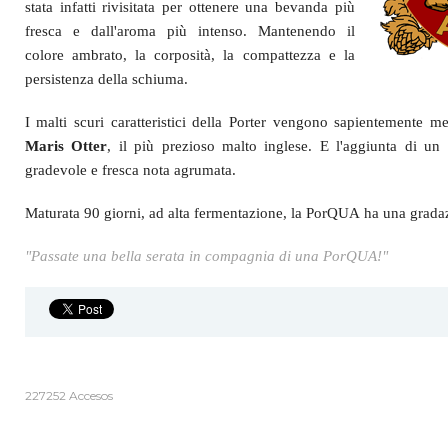
stata infatti rivisitata per ottenere una bevanda più
fresca e dall'aroma più intenso. Mantenendo il
colore ambrato, la corposità, la compattezza e la
persistenza della schiuma.
I malti scuri caratteristici della Porter vengono sapientemente me
Maris Otter
, il più prezioso malto inglese. E l'aggiunta di un
gradevole e fresca nota agrumata.
Maturata 90 giorni, ad alta fermentazione, la PorQUA ha una grada
"Passate una bella serata in compagnia di una PorQUA!"
227252 Accesos