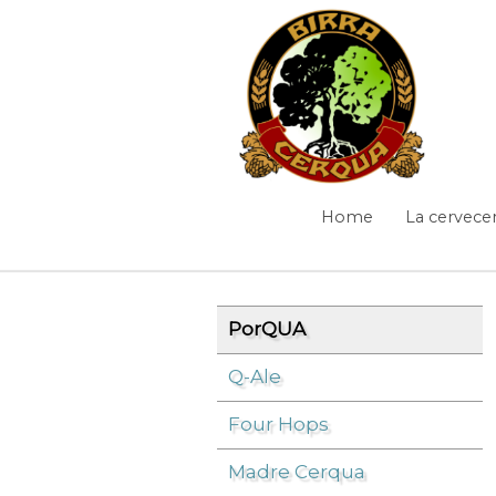
Saltar al contenido
PorQUA
Home
La cervecer
Navegación
Camino de migas
PorQUA
Q-Ale
Cerveza
/
PorQUA
/
Four Hops
Madre Cerqua