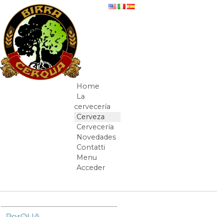
Saltar al contenido
Lu.Bo
Home
Navegación
La
cervecería
Cerveza
Cervecería
Novedades
Contatti
Menu
Acceder
Camino de migas
PorQUA