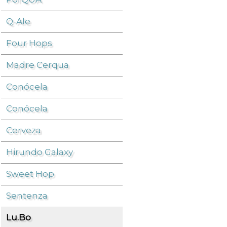
Q-Ale
Cerveza
/
Lu.Bo
/
Four Hops
Madre Cerqua
Conócela
Conócela
Cerveza
Hirundo Galaxy
Sweet Hop
Sentenza
Lu.Bo