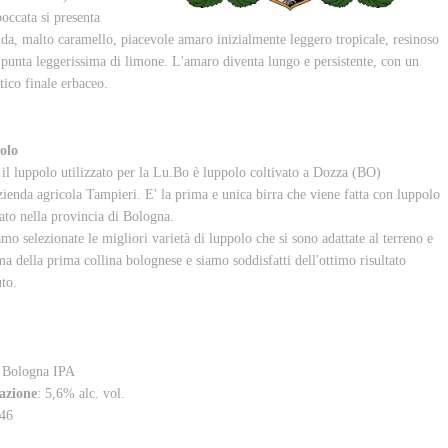
boccata si presenta
da, malto caramello, piacevole amaro inizialmente leggero tropicale, resinoso
 punta leggerissima di limone. L'amaro diventa lungo e persistente, con un
tico finale erbaceo.
olo
 il luppolo utilizzato per la Lu.Bo è luppolo coltivato a Dozza (BO)
azienda agricola Tampieri. E' la prima e unica birra che viene fatta con luppolo
vato nella provincia di Bologna.
mo selezionate le migliori varietà di luppolo che si sono adattate al terreno e
ima della prima collina bolognese e siamo soddisfatti dell'ottimo risultato
uto.
: Bologna IPA
azione
: 5,6% alc. vol.
 46