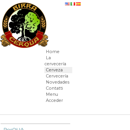
Saltar al contenido
Conócela
Home
Navegación
La
cervecería
Cerveza
Cervecería
Novedades
Contatti
Menu
Acceder
Camino de migas
PorQUA