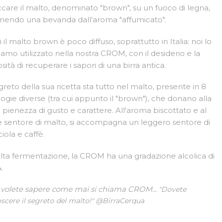
ccare il malto, denominato "brown", su un fuoco di legna,
nendo una bevanda dall'aroma "affumicato".
 il malto brown è poco diffuso, soprattutto in Italia: noi lo
amo utilizzato nella nostra CROM, con il desiderio e la
osità di recuperare i sapori di una birra antica.
egreto della sua ricetta sta tutto nel malto, presente in 8
logie diverse (tra cui appunto il "brown"), che donano alla
a pienezza di gusto e carattere. All'aroma biscottato e al
e sentore di malto, si accompagna un leggero sentore di
iola e caffè.
lta fermentazione, la CROM ha una gradazione alcolica di
.
 volete sapere come mai si chiama CROM...
"Dovete
scere il segreto del malto!" @BirraCerqua