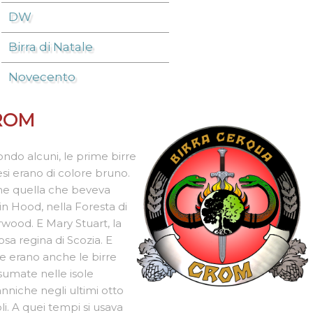
DW
Birra di Natale
Novecento
ROM
ndo alcuni, le prime birre
esi erano di colore bruno.
e quella che beveva
n Hood, nella Foresta di
wood. E Mary Stuart, la
sa regina di Scozia. E
e erano anche le birre
umate nelle isole
anniche negli ultimi otto
li. A quei tempi si usava