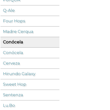
Q-Ale
Cerveza
/
Conócela
/
Four Hops
Madre Cerqua
Conócela
Conócela
Cerveza
Hirundo Galaxy
Sweet Hop
Sentenza
Lu.Bo