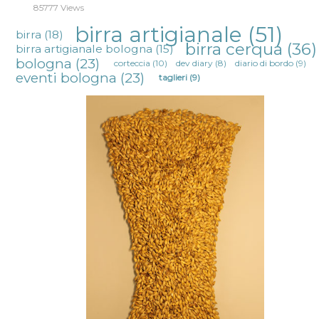
85777 Views
birra artigianale
(51)
birra
(18)
birra cerqua
(36)
birra artigianale bologna
(15)
bologna
(23)
corteccia
(10)
dev diary
(8)
diario di bordo
(9)
eventi bologna
(23)
taglieri
(9)