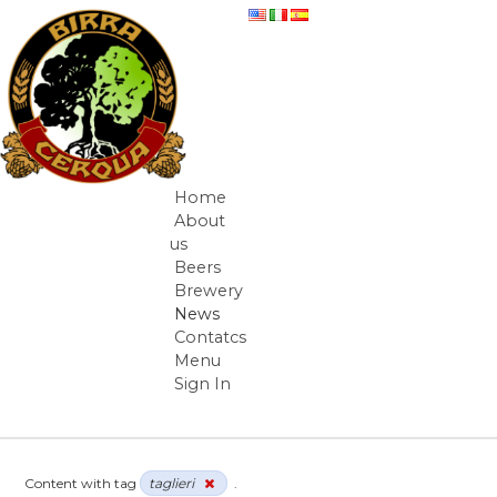
Skip to Content
News
Home
Navigation
About
us
Beers
Brewery
News
Contatcs
Menu
Sign In
Breadcrumbs
Content with tag
taglieri
.