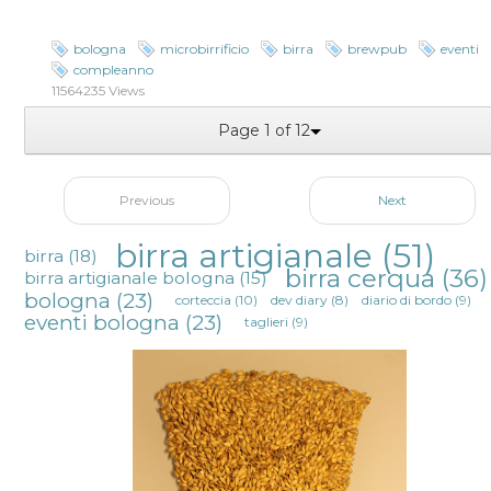
bologna
microbirrificio
birra
brewpub
eventi
compleanno
11564235 Views
Page 1 of 12
Previous
Next
birra artigianale
(51)
birra
(18)
birra cerqua
(36)
birra artigianale bologna
(15)
bologna
(23)
corteccia
(10)
dev diary
(8)
diario di bordo
(9)
eventi bologna
(23)
taglieri
(9)