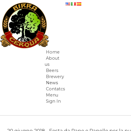
Skip to Content
News
Home
Navigation
About
us
Beers
Brewery
News
Contatcs
Menu
Sign In
Breadcrumbs