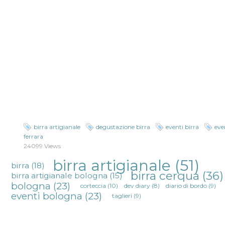
birra artigianale
degustazione birra
eventi birra
eve
ferrara
24099 Views
birra artigianale
(51)
birra
(18)
birra cerqua
(36)
birra artigianale bologna
(15)
bologna
(23)
corteccia
(10)
dev diary
(8)
diario di bordo
(9)
eventi bologna
(23)
taglieri
(9)