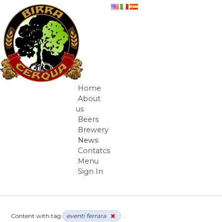
Skip to Content
News
Home
Navigation
About
us
Beers
Brewery
News
Contatcs
Menu
Sign In
Breadcrumbs
Content with tag
eventi ferrara
.