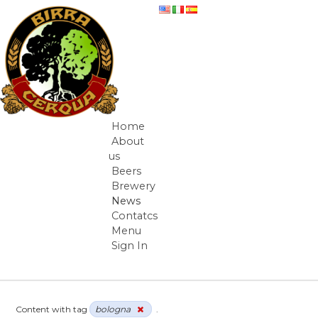
Skip to Content
News
Home
Navigation
About
us
Beers
Brewery
News
Contatcs
Menu
Sign In
Breadcrumbs
Content with tag
bologna
.