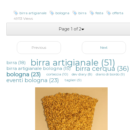
birra artigianale
bologna
birra
festa
offerta
49113 Views
Page 1 of 2
Previous
Next
birra artigianale
(51)
birra
(18)
birra cerqua
(36)
birra artigianale bologna
(15)
bologna
(23)
corteccia
(10)
dev diary
(8)
diario di bordo
(9)
eventi bologna
(23)
taglieri
(9)