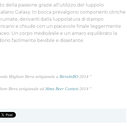
to della passione grazie all'utilizzo del luppolo
taliano Galaxy. In bocca prevalgono componenti citriche
rumate, derivanti dalla luppolatura di stampo
ricano e chiude con un piacevole finale leggermente
ceo. Un corpo medio/esile e un amaro equilibrato la
ono facilmente bevibile e dissetante.
onda Migliore Birra artigianale a
BirraInBO
2014 "
iore Birra artigianale ad
Alma Beer Contest
2014 "