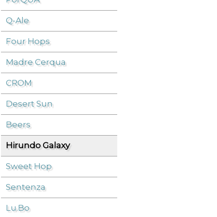
Q-Ale
Beers
/
Hirundo Galaxy
/
Four Hops
Madre Cerqua
CROM
Desert Sun
Beers
Hirundo Galaxy
Sweet Hop
Sentenza
Lu.Bo