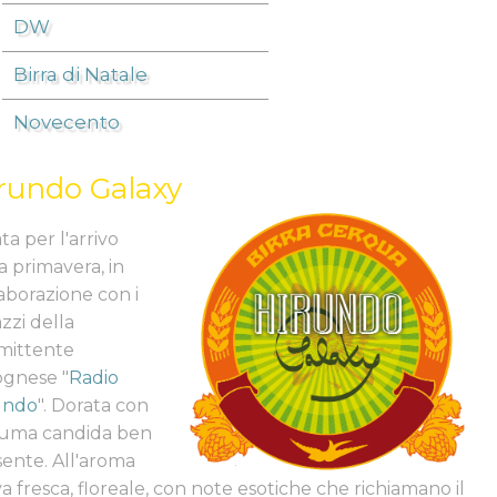
DW
Birra di Natale
Novecento
rundo Galaxy
ta per l'arrivo
a primavera, in
aborazione con i
zzi della
smittente
ognese "
Radio
undo
". Dorata con
iuma candida ben
sente. All'aroma
va fresca, floreale, con note esotiche che richiamano il