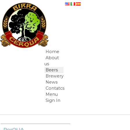
Skip to Content
Hirundo Galaxy
Home
Navigation
About
us
Beers
Brewery
News
Contatcs
Menu
Sign In
Breadcrumbs
PorQUA