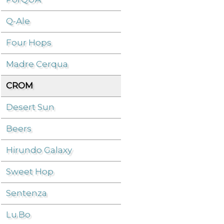
Q-Ale
Beers
/
CROM
/
Four Hops
Madre Cerqua
CROM
Desert Sun
Beers
Hirundo Galaxy
Sweet Hop
Sentenza
Lu.Bo