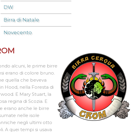
DW
Birra di Natale
Novecento
ROM
ndo alcuni, le prime birre
esi erano di colore bruno.
e quella che beveva
n Hood, nella Foresta di
wood. E Mary Stuart, la
sa regina di Scozia. E
e erano anche le birre
umate nelle isole
anniche negli ultimi otto
li. A quei tempi si usava