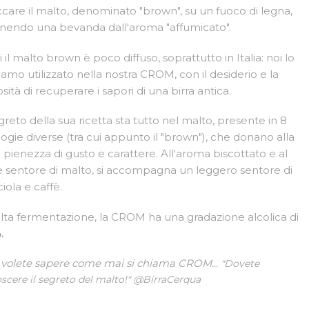
ccare il malto, denominato "brown", su un fuoco di legna,
nendo una bevanda dall'aroma "affumicato".
 il malto brown è poco diffuso, soprattutto in Italia: noi lo
amo utilizzato nella nostra CROM, con il desiderio e la
osità di recuperare i sapori di una birra antica.
egreto della sua ricetta sta tutto nel malto, presente in 8
logie diverse (tra cui appunto il "brown"), che donano alla
a pienezza di gusto e carattere. All'aroma biscottato e al
e sentore di malto, si accompagna un leggero sentore di
iola e caffè.
lta fermentazione, la CROM ha una gradazione alcolica di
.
 volete sapere come mai si chiama CROM...
"Dovete
scere il segreto del malto!" @BirraCerqua