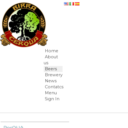
Skip to Content
What do we drink?
Home
Navigation
About
us
Beers
Brewery
News
Contatcs
Menu
Sign In
Breadcrumbs
PorQUA