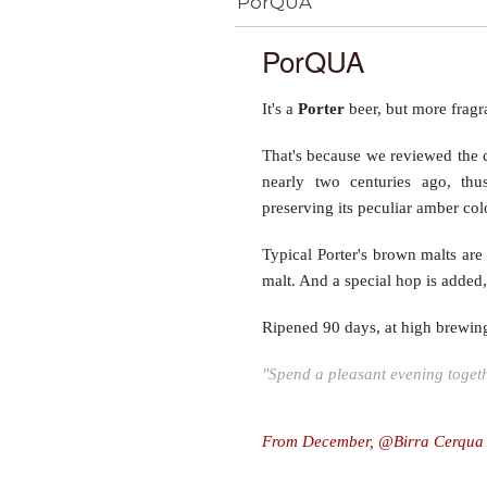
PorQUA
PorQUA
It's a
Porter
beer, but more fragra
That's because we reviewed the cl
nearly two centuries ago, thu
preserving its peculiar amber col
Typical Porter's brown malts are
malt. And a special hop is added, 
Ripened 90 days, at high brewin
"Spend a pleasant evening toge
From December, @Birra Cerqua