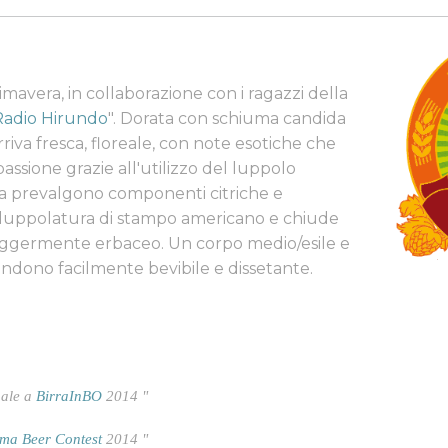
rimavera, in collaborazione con i ragazzi della
Radio Hirundo
". Dorata con schiuma candida
riva fresca, floreale, con note esotiche che
passione grazie all'utilizzo del luppolo
ca prevalgono componenti citriche e
 luppolatura di stampo americano e chiude
leggermente erbaceo. Un corpo medio/esile e
endono facilmente bevibile e dissetante.
nale a
BirraInBO
2014 "
ma Beer Contest
2014 "