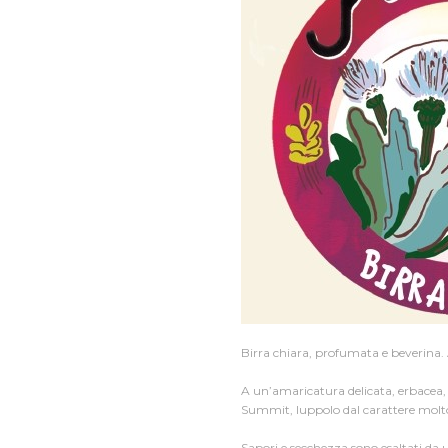
Birra chiara, profumata e beverina. 
A un’amaricatura delicata, erbacea, 
Summit, luppolo dal carattere molto
Sapori e secchezza sono esaltati da u