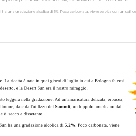
el ha una gradazione alcolica di 5%. Poco carbonata, viene servita con un soffic
te. La ricetta è nata in quei giorni di luglio in cui a Bologna fa così
deserto, e la Desert Sun era il nostro miraggio.
to leggera nella gradazione. Ad un'amaricatura delicata, erbacea,
imone, date dall'utilizzo del
Summit
, un luppolo americano dal
le è secco e dissetante.
 Sun ha una gradazione alcolica di
5,2%
. Poco carbonata, viene