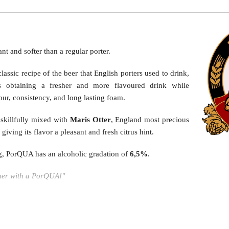
nt and softer than a regular porter.
assic recipe of the beer that English porters used to drink,
s obtaining a fresher and more flavoured drink while
our, consistency, and long lasting foam.
 skillfully mixed with
Maris Otter
,
England most precious
giving its flavor a pleasant and fresh citrus hint.
g, PorQUA has an alcoholic gradation of
6,5%
.
ther with a PorQUA!"