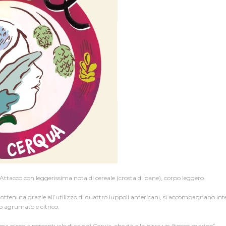
Attacco con leggerissima nota di cereale (crosta di pane), corpo leggero.
ottenuta grazie all’utilizzo di quattro luppoli americani, si accompagnano inte
 agrumato e citrico.
na piccola percentuale di sale di Cervia, che dà alla birra un “tocco marino”.