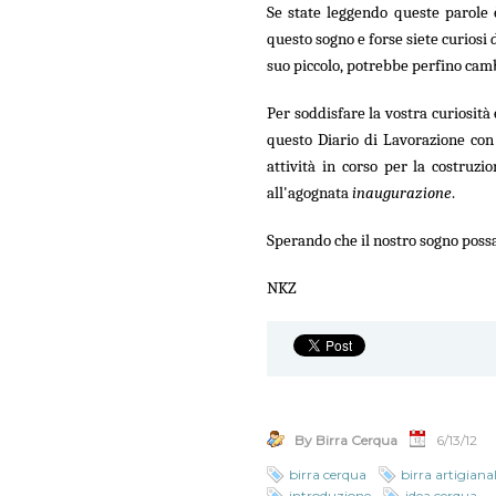
Se state leggendo queste parole
questo sogno e forse siete curiosi 
suo piccolo, potrebbe perfino camb
Per soddisfare la vostra curiosità
questo Diario di Lavorazione con 
attività in corso per la costruzi
all'agognata
inaugurazione
.
Sperando che il nostro sogno possa
NKZ
By Birra Cerqua
6/13/12
birra cerqua
birra artigian
introduzione
idea cerqua