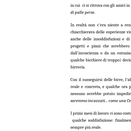
in cui ci si ritrova con gli amici i
di palle perse
.
In realtà non c'era niente a ren
chiacchierava delle esperienze vi
anche delle insoddisfazioni e d
progetti e piani che avrebbero
dall'incoscienza o da un entus
qualche bicchiere di troppo) deci
birreria.
Con il susseguirsi delle birre, l'
reale e concreta, e qualche ora 
nessuno avrebbe potuto impedirc
saremmo incazzati... come una C
I primi mesi di lavoro ci sono cost
qualche soddisfazione: finalme
sempre più reale.