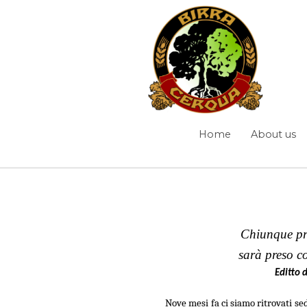
Skip to Content
Introduction
Home
About us
Navigation
Breadcrumbs
Chiunque pro
Dev Diary
/
Part 1
/
sarà preso co
Editto d
Nove mesi fa ci siamo ritrovati sed