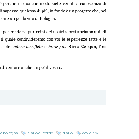
 è perché in qualche modo siete venuti a conoscenza di
di saperne qualcosa di più, in fondo è un progetto che, nel
iare un po' la vita di Bologna.
 e per rendervi partecipi dei nostri sforzi apriamo quindi
il quale condivideremo con voi le esperienze fatte e le
one del
micro-birrificio
e
brew-pub
Birra Cerqua
, fino
 diventare anche un po' il vostro.
ale bologna
diario di bordo
diario
dev diary