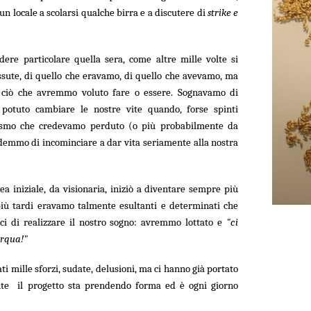
n un locale a scolarsi qualche birra e a discutere di
strike e
dere particolare quella sera, come altre mille volte si
ssute, di quello che eravamo, di quello che avevamo, ma
i ciò che avremmo voluto fare o essere. Sognavamo di
 potuto cambiare le nostre vite quando, forse spinti
iasmo che credevamo perduto (o più probabilmente da
demmo di incominciare a dar vita seriamente alla nostra
idea iniziale, da visionaria, iniziò a diventare sempre più
più tardi eravamo talmente esultanti e determinati che
i di realizzare il nostro sogno: avremmo lottato e
"ci
erqua!"
ati mille sforzi, sudate, delusioni, ma ci hanno già portato
nte il progetto sta prendendo forma ed è ogni giorno