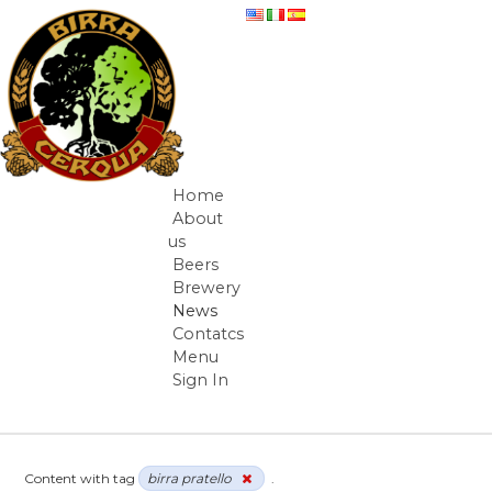
Skip to Content
News
Home
Navigation
About
us
Beers
Brewery
News
Contatcs
Menu
Sign In
Breadcrumbs
Content with tag
birra pratello
.