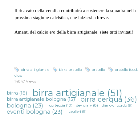
Il ricavato della vendita contribuirà a sostenere la squadra nella
prossima stagione calcistica, che inizierà a breve.
Amanti del calcio e/o della birra artigianale, siete tutti invitati!
birra artigianale
birra pratello
pratello
pratello footb
club
14847 Views
birra artigianale
(51)
birra
(18)
birra cerqua
(36)
birra artigianale bologna
(15)
bologna
(23)
corteccia
(10)
dev diary
(8)
diario di bordo
(9)
eventi bologna
(23)
taglieri
(9)