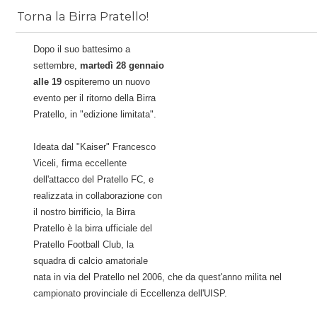
Torna la Birra Pratello!
News
/
birra pratello
Dopo il suo battesimo a
settembre,
martedì 28 gennaio
alle 19
ospiteremo un nuovo
evento per il ritorno della Birra
Pratello,
in "edizione limitata".
Ideata dal "Kaiser" Francesco
Viceli, firma eccellente
dell'attacco del Pratello FC
, e
realizzata in collaborazione con
il nostro birrificio, la Birra
Pratello è
la birra ufficiale del
Pratello Football Club, la
squadra di calcio amatoriale
nata in via del Pratello nel 2006, che da quest'anno milita nel
campionato provinciale di Eccellenza dell'UISP.