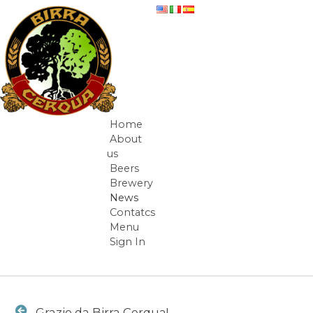
Skip to Content
Grazie da Birra Cerqua! - News
Home
Navigation
About
us
Beers
Brewery
News
Contatcs
Menu
Sign In
Breadcrumbs
Grazie da Birra Cerqua!