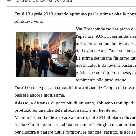
Era il 13 aprile 2013 quando aprimmo per la prima volta le port
News
/
Grazie da Birra Cerqua!
sembrava vero.
Via Broccaindosso era piena di 
l'apertura. AC/DC, serranda alza
nostra birra in una bellissima s
bella gente e alla "nostra" musi
La prima settimana finimmo tutte
nostri calcoli dovevano bastar
giù la serranda" per un mese, d
totalmente alla produzione.
Da allora ne è passata tanta di birra artigianale Cerqua nei nostri
passerà ancora moltissima.
Adesso, a distanza di poco più di un anno, abbiamo tanti tipi di 
produzione, una clientela affezionata... e un bel dehor.
Ma non è stato facile arrivare a questo, dal 2011 abbiamo dovu
"sudare" tutti i permessi, abbiamo stretto la cinghia e continuiam
per riuscire a pagare tutti i fornitori, le banche, l'affitto, le accise