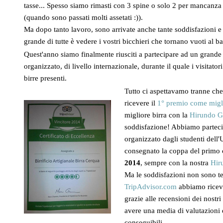
tasse... Spesso siamo rimasti con 3 spine o solo 2 per mancanza 
(quando sono passati molti assetati :)).
Ma dopo tanto lavoro, sono arrivate anche tante soddisfazioni e 
grande di tutte è vedere i vostri bicchieri che tornano vuoti al 
Quest'anno siamo finalmente riusciti a partecipare ad un grande 
organizzato, di livello internazionale, durante il quale i visitat
birre presenti.
Tutto ci aspettavamo tranne che
ricevere il
1° premio come migli
migliore birra con la
Hirundo G
soddisfazione! Abbiamo parteci
organizzato dagli studenti dell
consegnato la coppa del primo 
2014
, sempre con la nostra
Hir
Ma le soddisfazioni non sono t
TripAdvisor.com
abbiamo ricevu
grazie alle recensioni dei nostr
avere una media di valutazioni 
conseguibili.