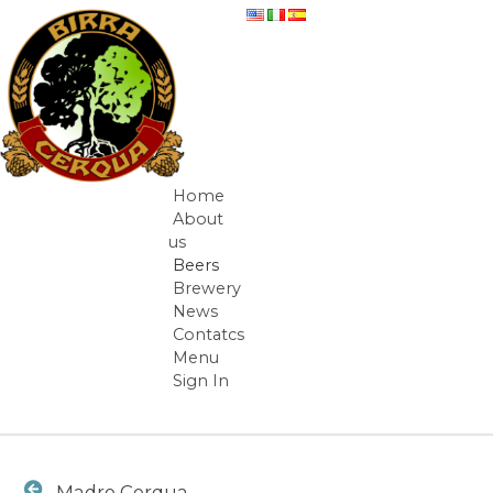
Skip to Content
Madre Cerqua - beer-detail
Home
Navigation
About
us
Beers
Brewery
News
Contatcs
Menu
Sign In
Breadcrumbs
Madre Cerqua