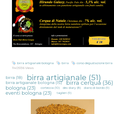
birra artigianale bologna
birra
corso degustazione birra
11405136 Views
birra artigianale
(51)
birra
(18)
birra cerqua
(36)
birra artigianale bologna
(15)
bologna
(23)
corteccia
(10)
dev diary
(8)
diario di bordo
(9)
eventi bologna
(23)
taglieri
(9)