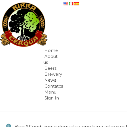
Skip to Content
Birra&Food: corso degustazione birra
Home
Navigation
About
artigianale 4 dicembre 2017 - News
us
Beers
Brewery
News
Contatcs
Menu
Sign In
Breadcrumbs