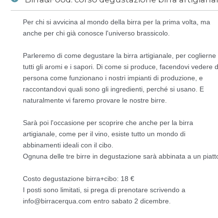
Per chi si avvicina al mondo della birra per la prima volta, ma
News
/
Birra&Food: corso degustazione birra artigianale 4 dicembre 2017
anche per chi già conosce l'universo brassicolo.
Parleremo di come degustare la birra artigianale, per coglierne
tutti gli aromi e i sapori. Di come si produce, facendovi vedere d
persona come funzionano i nostri impianti di produzione, e
raccontandovi quali sono gli ingredienti, perché si usano. E
naturalmente vi faremo provare le nostre birre.
Sarà poi l'occasione per scoprire che anche per la birra
artigianale, come per il vino, esiste tutto un mondo di
abbinamenti ideali con il cibo.
Ognuna delle tre birre in degustazione sarà abbinata a un piatt
Costo degustazione birra+cibo: 18 €
I posti sono limitati, si prega di prenotare scrivendo a
info@birracerqua.com entro sabato 2 dicembre.