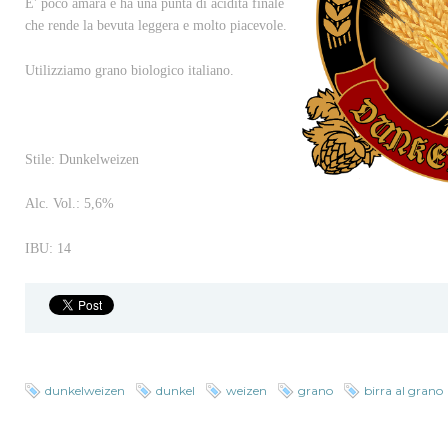
E' poco amara e ha una punta di acidità finale
che rende la bevuta leggera e molto piacevole.
Utilizziamo grano biologico italiano.
Stile: Dunkelweizen
Alc. Vol.: 5,6%
IBU: 14
dunkelweizen
dunkel
weizen
grano
birra al grano