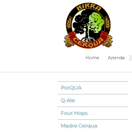
Salta al contenuto
DW
Home
Azienda
Navigazione
Elementi Navigazione
PorQUA
Q-Ale
Birra
/
DW
/
grano
Four Hops
Madre Cerqua