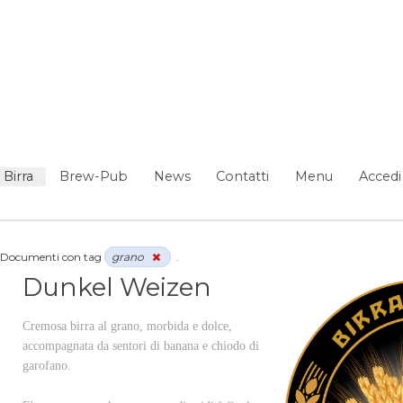
Birra
Brew-Pub
News
Contatti
Menu
Accedi
Documenti con tag
grano
.
Dunkel Weizen
Cremosa birra al grano, morbida e dolce,
accompagnata da sentori di banana e chiodo di
garofano.