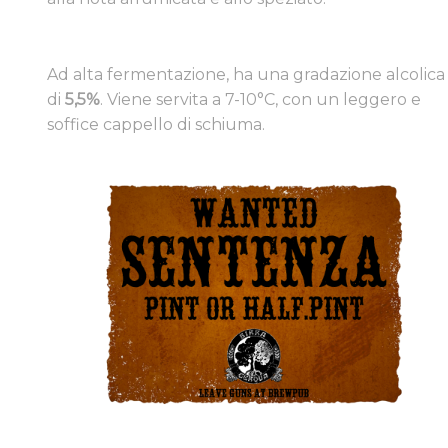
​Ad alta fermentazione, ha una gradazione alcolica
di
5,5%
. Viene servita a 7-10°C, con un leggero e
soffice cappello di schiuma.