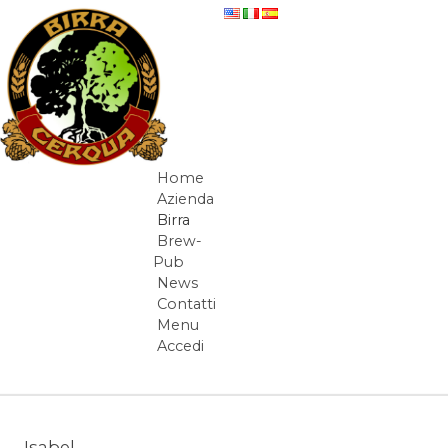
Salta al contenuto
beer-detail
Home
Navigazione
Azienda
Birra
Brew-
Pub
News
Contatti
Menu
Accedi
Elementi Navigazione
Isabel