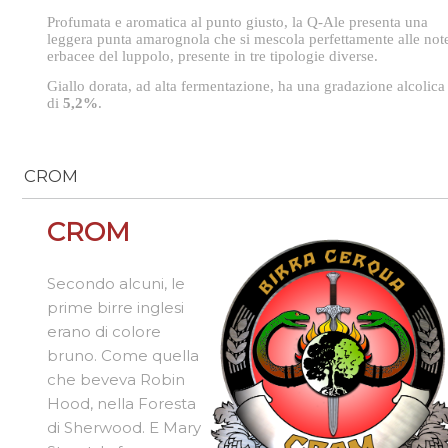
Profumata e aromatica al punto giusto, la Q-Ale presenta una
leggera punta amarognola che si mescola perfettamente alle not
erbacee del luppolo, presente in tre tipologie diverse.
Giallo dorata, ad alta fermentazione, ha una gradazione alcolica
di
5,2%
.
CROM
CROM
Secondo alcuni, le
prime birre inglesi
erano di colore
bruno. Come quella
che beveva Robin
Hood, nella Foresta
di Sherwood. E Mary