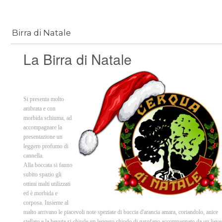
Birra di Natale
La Birra di Natale
Si presenta molto
ambrata e con
morbida schiuma, ad
accompagnare la
presentazione un
leggero profumo di
cannella.
Alla boccata si fanno
subito spazio gli
ottimi malti utilizzati
ed è morbida e
corposa. Insieme al
malto arrivano le piacevoli note speziate di buccia d'arancia amara, coriandolo, anice
stellato e la bevuta si chiude un leggero chiodo di garofano accompagnato da un lieve