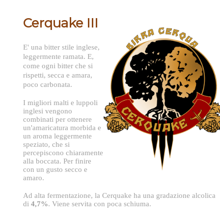
Cerquake III
E' una bitter stile inglese,
leggermente ramata. E,
come ogni bitter che si
rispetti, secca e amara,
poco carbonata.
I migliori malti e luppoli
inglesi vengono
combinati per ottenere
un'amaricatura morbida e
un aroma leggermente
speziato, che si
percepiscono chiaramente
alla boccata. Per finire
con un gusto secco e
amaro.
Ad alta fermentazione, la Cerquake ha una gradazione alcolica
di
4,7%
. Viene servita con poca schiuma.