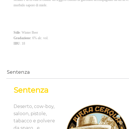
morbido sapore di miele.
Stile
: Winter Beer
Gradazione
: 6% alc. vol.
IBU
: 18
Sentenza
Sentenza
Deserto, cow-boy,
saloon, pistole,
tabacco e polvere
da sparo... e