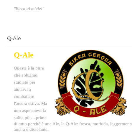
"Birra al miele!"
Q-Ale
Q-Ale
Questa è la birra
che abbiamo
studiato per
aiutarvi a
combattere
l'arsura estiva. Ma
non aspettatevi la
solita pils... p
rima
di tutto perché è una Ale, la Q-Ale: fresca, morbida, leggerment
amara e dissetante.