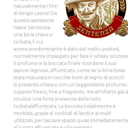
naturalmente i film
di Sergio Leone! Da
questa ispirazione
nasce Sentenza,
una birra chiara e
torbata, il cui
aroma predominante è dato dal malto peated,
normalmente impiegato per fare il whisky scozzes
Il profumo e la boccata finale ricordano il suo
sapore legnoso, affumicato, come se la birra fosse
stata maturata in vecchie botti di legno di scotch. ​
Si presenta chiara e con un leggerissimo profumo 
luppolo fresco, fine e fragrante, ma all'olfatto già s
intuisce una forte presenza della nota
torbata/affumicata. La boccata inizialmente è
morbida, grazie al cocktail di lieviti e ai malti
utilizzati, per lasciare spazio quasi immediatament
alla nota affumicata e allo speziato.