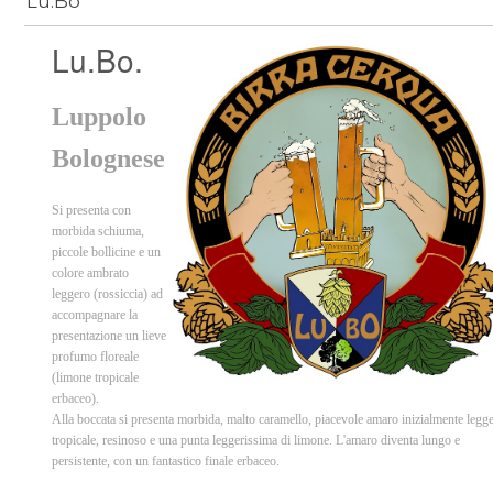
Lu.Bo
Lu.Bo.
Luppolo
Bolognese
Si presenta con
morbida schiuma,
piccole bollicine e un
colore ambrato
leggero (rossiccia) ad
accompagnare la
presentazione un lieve
profumo floreale
(limone tropicale
erbaceo).
Alla boccata si presenta morbida, malto caramello, piacevole amaro inizialmente legg
tropicale, resinoso e una punta leggerissima di limone. L'amaro diventa lungo e
persistente, con un fantastico finale erbaceo.