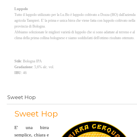
Luppolo
Tutto il luppolo utilizzato per la Lu.Bo è luppolo coltivato a Dozza (BO) dall'azienda
agricola Tampieri. E' la prima e unica birra che viene fatta con luppolo coltivato nella
provincia di Bologna.
Abbiamo selezionate le migliori varietà di luppolo che si sono adattate al terreno e al
clima della prima collina bolognese e siamo soddisfatti dell'ottimo risultato ottenuto.
Stile
: Bologna IPA
Gradazione
: 5,6% alc. vol.
IBU
: 46
Sweet Hop
Sweet Hop
E' una birra
semplice, chiara e