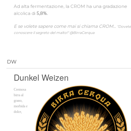
Ad alta fermentazione, la CROM ha una gradazione
alcolica di
5,8%.
E se volete sapere come mai si chiama CROM...
"Dovet
conoscere il segreto del malto!" @BirraCerqua
DW
Dunkel Weizen
Cremosa
birra al
grano,
morbida e
dolce,