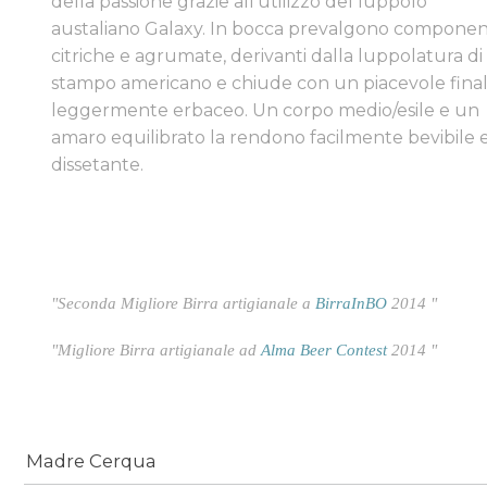
della passione grazie all'utilizzo del luppolo
austaliano Galaxy. In bocca prevalgono componen
citriche e agrumate, derivanti dalla luppolatura di
stampo americano e chiude con un piacevole fina
leggermente erbaceo. Un corpo medio/esile e un
amaro equilibrato la rendono facilmente bevibile 
dissetante.
"Seconda Migliore Birra artigianale a
BirraInBO
2014 "
"Migliore Birra artigianale ad
Alma Beer Contest
2014 "
Madre Cerqua