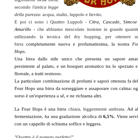
secondo
l'antica legge
della purezza
: acqua, malto, luppolo e lievito.
E poi ci sono i Quattro Luppoli -
Citra, Cascade, Simcoe
Amarillo -
che abbiamo mescolato insieme in grande quantit
utilizzando la tecnica del dry hopping, per ottenere u
birra
completamente nuova e profumatissima, la nostra
Fo
Hops
.
Una birra dallo stile unico che presenta un sapore amar
persistente al palato, e un bouquet aromatico tra lo speziato e 
floreale, a tratti resinoso.
La particolare combinazione di profumi e sapori ottenuta fa del
Four Hops una birra da sorseggiare e assaporare con calma: og
sorso è un'esperienza a sé, e ne richiama altri.
La Four Hops è una birra
chiara, leggermente ambrata.
Ad al
fermentazione, ha una gradazione alcolica di
6,5%
. Viene serv
con un cappello di schiuma soffice e leggera.
"Quattro è il numero perfetto!"