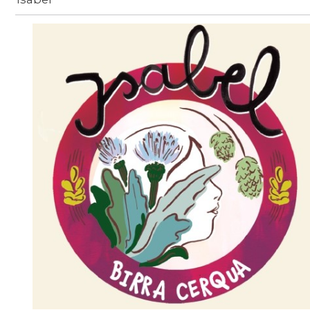
Birra
/
beer-detail
/