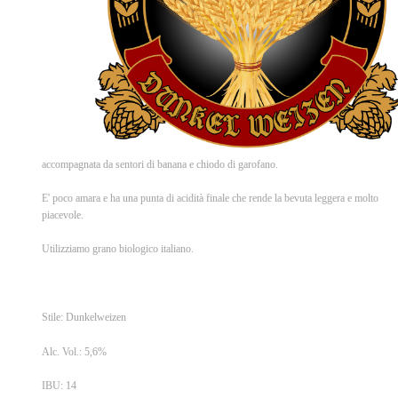
accompagnata da sentori di banana e chiodo di garofano.
E' poco amara e ha una punta di acidità finale che rende la bevuta leggera e molto
piacevole.
Utilizziamo grano biologico italiano.
Stile: Dunkelweizen
Alc. Vol.: 5,6%
IBU: 14