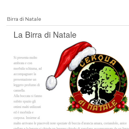
Birra di Natale
La Birra di Natale
Si presenta molto
ambrata e con
morbida schiuma, ad
accompagnare la
presentazione un
leggero profumo di
cannella.
Alla boccata si fanno
subito spazio gli
ottimi malti utilizzati
ed è morbida e
corposa. Insieme al
malto arrivano le piacevoli note speziate di buccia d'arancia amara, coriandolo, anice
stellato e la bevuta si chiude un leggero chiodo di garofano accompagnato da un lieve