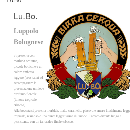
Lu.Bo
Lu.Bo.
Luppolo
Bolognese
Si presenta con
morbida schiuma,
piccole bollicine e un
colore ambrato
leggero (rossiccia) ad
accompagnare la
presentazione un lieve
profumo floreale
(limone tropicale
erbaceo).
Alla boccata si presenta morbida, malto caramello, piacevole amaro inizialmente legg
tropicale, resinoso e una punta leggerissima di limone. L'amaro diventa lungo e
persistente, con un fantastico finale erbaceo.