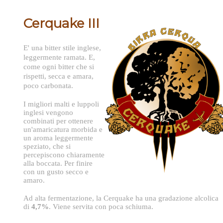
Cerquake III
E' una bitter stile inglese,
leggermente ramata. E,
come ogni bitter che si
rispetti, secca e amara,
poco carbonata.
I migliori malti e luppoli
inglesi vengono
combinati per ottenere
un'amaricatura morbida e
un aroma leggermente
speziato, che si
percepiscono chiaramente
alla boccata. Per finire
con un gusto secco e
amaro.
Ad alta fermentazione, la Cerquake ha una gradazione alcolica
di
4,7%
. Viene servita con poca schiuma.