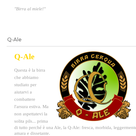
"Birra al miele!"
Q-Ale
Q-Ale
Questa è la birra
che abbiamo
studiato per
aiutarvi a
combattere
l'arsura estiva. Ma
non aspettatevi la
solita pils... p
rima
di tutto perché è una Ale, la Q-Ale: fresca, morbida, leggerment
amara e dissetante.