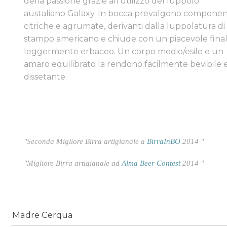
della passione grazie all'utilizzo del luppolo
austaliano Galaxy. In bocca prevalgono componen
citriche e agrumate, derivanti dalla luppolatura di
stampo americano e chiude con un piacevole fina
leggermente erbaceo. Un corpo medio/esile e un
amaro equilibrato la rendono facilmente bevibile 
dissetante.
"Seconda Migliore Birra artigianale a
BirraInBO
2014 "
"Migliore Birra artigianale ad
Alma Beer Contest
2014 "
Madre Cerqua