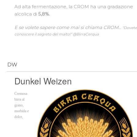
Ad alta fermentazione, la CROM ha una gradazione
alcolica di
5,8%.
E se volete sapere come mai si chiama CROM...
"Dovet
conoscere il segreto del malto!" @BirraCerqua
DW
Dunkel Weizen
Cremosa
birra al
grano,
morbida e
dolce,