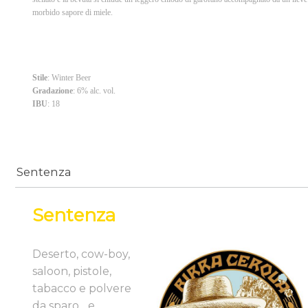
morbido sapore di miele.
Stile
: Winter Beer
Gradazione
: 6% alc. vol.
IBU
: 18
Sentenza
Sentenza
Deserto, cow-boy,
saloon, pistole,
tabacco e polvere
da sparo... e