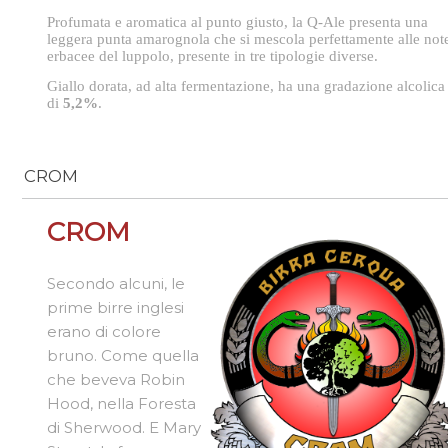
Profumata e aromatica al punto giusto, la Q-Ale presenta una
leggera punta amarognola che si mescola perfettamente alle not
erbacee del luppolo, presente in tre tipologie diverse.
Giallo dorata, ad alta fermentazione, ha una gradazione alcolica
di
5,2%
.
CROM
CROM
Secondo alcuni, le
prime birre inglesi
erano di colore
bruno. Come quella
che beveva Robin
Hood, nella Foresta
di Sherwood. E Mary