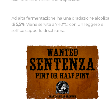
​Ad alta fermentazione, ha una gradazione alcolica
di
5,5%
. Viene servita a 7-10°C, con un leggero e
soffice cappello di schiuma.