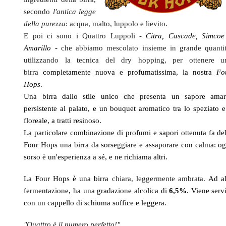
secondo
l'antica legge
della purezza
: acqua, malto, luppolo e lievito.
E poi ci sono i Quattro Luppoli -
Citra, Cascade, Simcoe
Amarillo -
che abbiamo mescolato insieme in grande quantit
utilizzando la tecnica del dry hopping, per ottenere u
birra
completamente nuova e profumatissima, la nostra
Fo
Hops
.
Una birra dallo stile unico che presenta un sapore amar
persistente al palato, e un bouquet aromatico tra lo speziato e 
floreale, a tratti resinoso.
La particolare combinazione di profumi e sapori ottenuta fa del
Four Hops una birra da sorseggiare e assaporare con calma: og
sorso è un'esperienza a sé, e ne richiama altri.
La Four Hops è una birra
chiara, leggermente ambrata.
Ad al
fermentazione, ha una gradazione alcolica di
6,5%
. Viene serv
con un cappello di schiuma soffice e leggera.
"Quattro è il numero perfetto!"