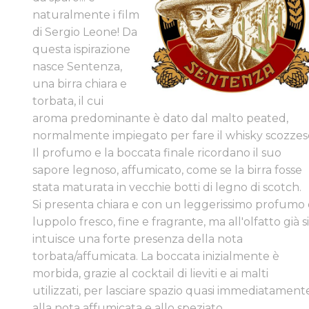
naturalmente i film
di Sergio Leone! Da
questa ispirazione
nasce Sentenza,
una birra chiara e
torbata, il cui
aroma predominante è dato dal malto peated,
normalmente impiegato per fare il whisky scozzes
Il profumo e la boccata finale ricordano il suo
sapore legnoso, affumicato, come se la birra fosse
stata maturata in vecchie botti di legno di scotch. ​
Si presenta chiara e con un leggerissimo profumo 
luppolo fresco, fine e fragrante, ma all'olfatto già s
intuisce una forte presenza della nota
torbata/affumicata. La boccata inizialmente è
morbida, grazie al cocktail di lieviti e ai malti
utilizzati, per lasciare spazio quasi immediatament
alla nota affumicata e allo speziato.