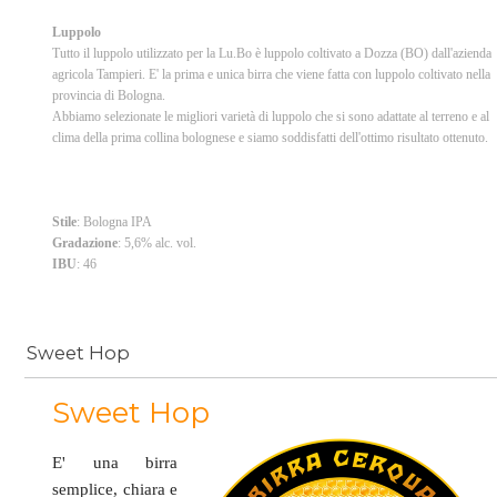
Luppolo
Tutto il luppolo utilizzato per la Lu.Bo è luppolo coltivato a Dozza (BO) dall'azienda
agricola Tampieri. E' la prima e unica birra che viene fatta con luppolo coltivato nella
provincia di Bologna.
Abbiamo selezionate le migliori varietà di luppolo che si sono adattate al terreno e al
clima della prima collina bolognese e siamo soddisfatti dell'ottimo risultato ottenuto.
Stile
: Bologna IPA
Gradazione
: 5,6% alc. vol.
IBU
: 46
Sweet Hop
Sweet Hop
E' una birra
semplice, chiara e