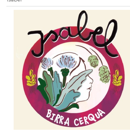
Birra
/
beer-detail
/