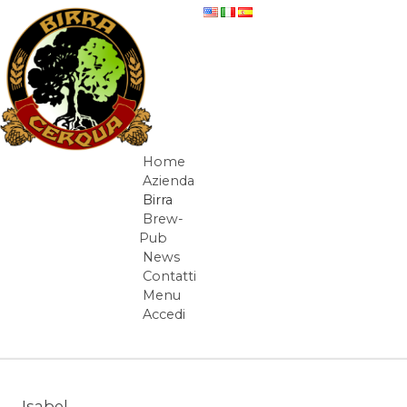
Salta al contenuto
beer-detail
Home
Navigazione
Azienda
Birra
Brew-
Pub
News
Contatti
Menu
Accedi
Elementi Navigazione
Isabel