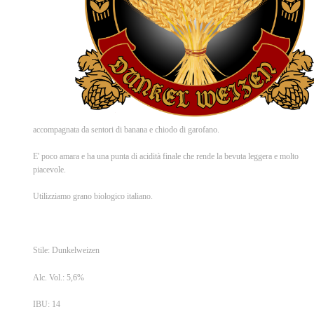
accompagnata da sentori di banana e chiodo di garofano.
E' poco amara e ha una punta di acidità finale che rende la bevuta leggera e molto
piacevole.
Utilizziamo grano biologico italiano.
Stile: Dunkelweizen
Alc. Vol.: 5,6%
IBU: 14