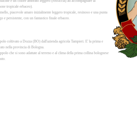
llicine e un colore ambrato leggero (rossiccia) ad accompagnare la
one tropicale erbaceo).
mello, piacevole amaro inizialmente leggero tropicale, resinoso e una punta
o e persistente, con un fantastico finale erbaceo.
ppolo coltivato a Dozza (BO) dall'azienda agricola Tampieri. E' la prima e
vato nella provincia di Bologna.
ppolo che si sono adattate al terreno e al clima della prima collina bolognese
nuto.