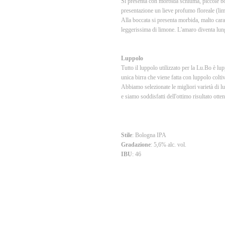
Si presenta con morbida schiuma, piccole bo
presentazione un lieve profumo floreale (lim
Alla boccata si presenta morbida, malto cara
leggerissima di limone. L'amaro diventa lung
Luppolo
Tutto il luppolo utilizzato per la Lu.Bo è lu
unica birra che viene fatta con luppolo colti
Abbiamo selezionate le migliori varietà di lu
e siamo soddisfatti dell'ottimo risultato otte
Stile
: Bologna IPA
Gradazione
: 5,6% alc. vol.
IBU
: 46