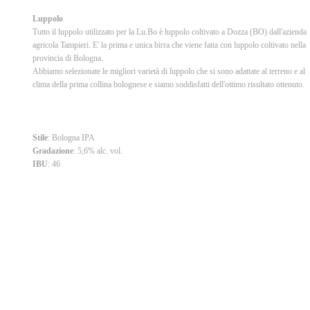
Luppolo
Tutto il luppolo utilizzato per la Lu.Bo è luppolo coltivato a Dozza (BO) dall'azienda
agricola Tampieri. E' la prima e unica birra che viene fatta con luppolo coltivato nella
provincia di Bologna.
Abbiamo selezionate le migliori varietà di luppolo che si sono adattate al terreno e al
clima della prima collina bolognese e siamo soddisfatti dell'ottimo risultato ottenuto.
Stile
: Bologna IPA
Gradazione
: 5,6% alc. vol.
IBU
: 46