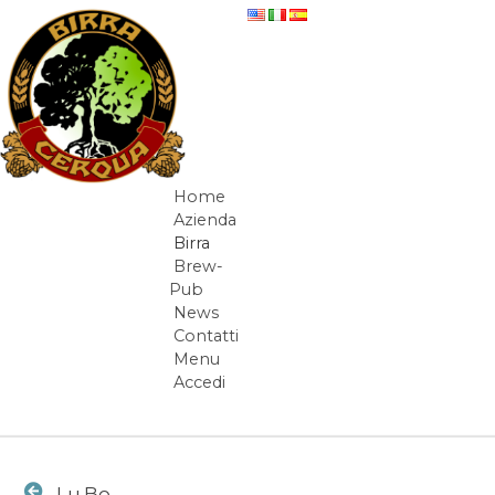
Salta al contenuto
Lu.Bo - beer-detail
Home
Navigazione
Azienda
Birra
Brew-
Pub
News
Contatti
Menu
Accedi
Elementi Navigazione
Lu.Bo