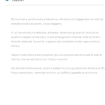
Birra
/
beer-detail
/
Isabel
Birra chiara, profumata e beverina. Attacco con leggerissima nota di
cereale (crosta di pane), corpo leggero.
A un’amaricatura delicata, erbacea, ottenuta grazie all’utilizzo di
quattro luppoli americani, si accompagnano intense note di lime e
limone, date dal Summit, luppolo dal carattere molto agrumato e
citrico.
Sapori e secchezza sono esaltati da una piccola percentuale di sale di
Cervia, che dà alla birra un “tocco marino”.
Ad alta fermentazione, la birra Isabel ha una gradazione alcolica di 5%
Poco carbonata, viene servita con un soffice cappello di schiuma.