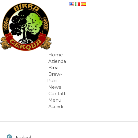
Salta al contenuto
Isabel - beer-detail
Home
Navigazione
Azienda
Birra
Brew-
Pub
News
Contatti
Menu
Accedi
Elementi Navigazione
Isabel