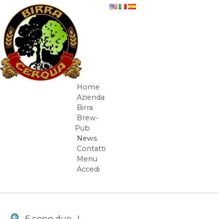
Salta al contenuto
E sono due... ! - News
Home
Navigazione
Azienda
Birra
Brew-
Pub
News
Contatti
Menu
Accedi
Elementi Navigazione
E sono due... !