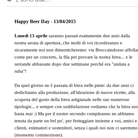
News
/
E sono due... !
Happy Beer Day - 13/04/2015
Lunedì 13 aprile
saranno passati esattamente due anni dalla
nostra serata di apertura, che molti di voi ricorderanno e
sicuramente noi non dimenticheremo: via Broccaindosso affolla
come per un concerto, la fila per provare la nostra birra... e le
serrande abbassate dopo due settimane perché era "andata a
ruba"!
Da quel giorno ne è passata di birra nelle pinte: da due anni ci
dedichiamo alla produzione, all'ideazione di nuove ricette, alla
scoperta del gusto della birra artigianale nelle sue numerose
tipologie... e sempre con soddisfazione vediamo che la birra no
basta mai :) Ma per il nostro secondo compleanno ne abbiamo
tenuta da parte un bel po', per festeggiare insieme a voi, amici e
clienti, estimatori e sostenitori, senza i quali noi non ci saremmo
(momento commozione).