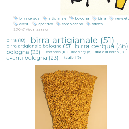
birra cerqua
artigianale
bologna
birra
newslett
eventi
aperitivo
compleanno
offerta
20047 Visualizzazioni
birra artigianale
(51)
birra
(18)
birra cerqua
(36)
birra artigianale bologna
(15)
bologna
(23)
corteccia
(10)
dev diary
(8)
diario di bordo
(9)
eventi bologna
(23)
taglieri
(9)