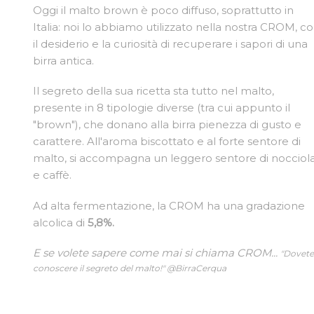
Oggi il malto brown è poco diffuso, soprattutto in
Italia: noi lo abbiamo utilizzato nella nostra CROM, c
il desiderio e la curiosità di recuperare i sapori di una
birra antica.
Il segreto della sua ricetta sta tutto nel malto,
presente in 8 tipologie diverse (tra cui appunto il
"brown"), che donano alla birra pienezza di gusto e
carattere. All'aroma biscottato e al forte sentore di
malto, si accompagna un leggero sentore di nocciol
e caffè.
Ad alta fermentazione, la CROM ha una gradazione
alcolica di
5,8%.
E se volete sapere come mai si chiama CROM...
"Dovet
conoscere il segreto del malto!" @BirraCerqua