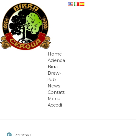
Salta al contenuto
CROM - beer-detail
Home
Navigazione
Azienda
Birra
Brew-
Pub
News
Contatti
Menu
Accedi
Elementi Navigazione
CROM