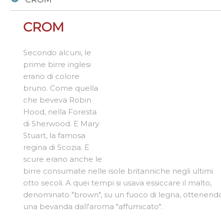
Birra
/
beer-detail
/
CROM
CROM
Secondo alcuni, le
prime birre inglesi
erano di colore
bruno. Come quella
che beveva Robin
Hood, nella Foresta
di Sherwood. E Mary
Stuart, la famosa
regina di Scozia. E
scure erano anche le
birre consumate nelle isole britanniche negli ultimi
otto secoli. A quei tempi si usava essiccare il malto,
denominato "brown", su un fuoco di legna, ottenend
una bevanda dall'aroma "affumicato".