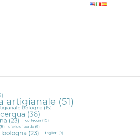
8)
a artigianale
(51)
rtigianale bologna
(15)
a cerqua
(36)
gna
(23)
corteccia
(10)
(8)
diario di bordo
(9)
i bologna
(23)
taglieri
(9)