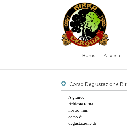
Salta al contenuto
Corso Degustazione Bir
Home
Azienda
Navigazione
Elementi Navigazione
Corso Degustazione Bir
A grande
News
/
Corso Degustazione Birra Artigianale 14 novembre
richiesta torna il
nostro mini
corso di
degustazione di