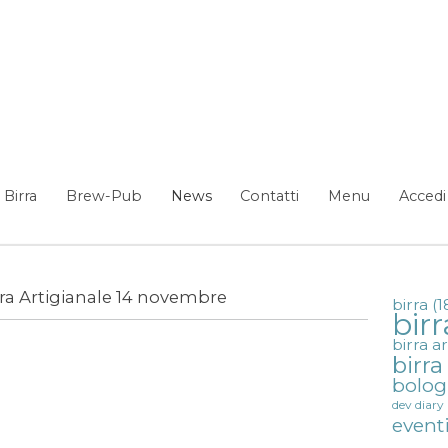
ra Artigianale 14 novembre - News
Birra
Brew-Pub
News
Contatti
Menu
Accedi
ra Artigianale 14 novembre
birra
(1
birr
birra a
birr
bolo
dev diary
event