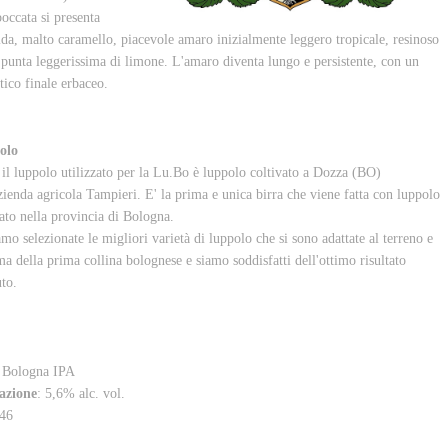
boccata si presenta
da, malto caramello, piacevole amaro inizialmente leggero tropicale, resinoso
 punta leggerissima di limone. L'amaro diventa lungo e persistente, con un
tico finale erbaceo.
olo
 il luppolo utilizzato per la Lu.Bo è luppolo coltivato a Dozza (BO)
azienda agricola Tampieri. E' la prima e unica birra che viene fatta con luppolo
vato nella provincia di Bologna.
mo selezionate le migliori varietà di luppolo che si sono adattate al terreno e
ima della prima collina bolognese e siamo soddisfatti dell'ottimo risultato
uto.
: Bologna IPA
azione
: 5,6% alc. vol.
 46