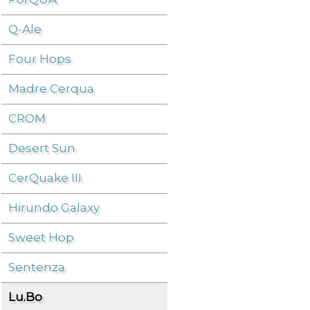
Q-Ale
Birra
/
Lu.Bo
/
Four Hops
Madre Cerqua
CROM
Desert Sun
CerQuake III
Hirundo Galaxy
Sweet Hop
Sentenza
Lu.Bo