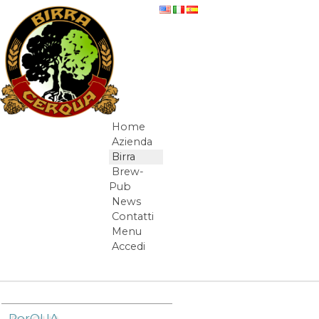
Salta al contenuto
Lu.Bo
Home
Navigazione
Azienda
Birra
Brew-
Pub
News
Contatti
Menu
Accedi
Elementi Navigazione
PorQUA