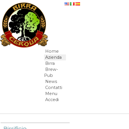
Salta al contenuto
La nostra filosofia
Home
Navigazione
Azienda
Birra
Brew-
Pub
News
Contatti
Menu
Accedi
Elementi Navigazione
Birrificio