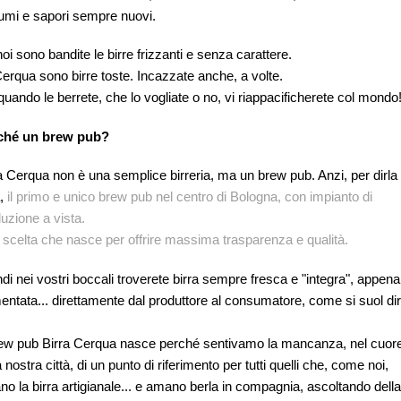
umi e sapori sempre nuovi.
oi sono bandite le birre frizzanti e senza carattere.
erqua sono birre toste. Incazzate anche, a volte.
uando le berrete, che lo vogliate o no, vi riappacificherete col mondo
ché un brew pub?
a Cerqua non è una semplice birreria, ma un brew pub. Anzi, per dirla
a,
il primo e unico brew pub nel centro di Bologna,
con impianto di
uzione a vista.
scelta che nasce per offrire massima trasparenza e qualità.
di nei vostri boccali troverete birra sempre fresca e "integra", appena
entata... direttamente dal produttore al consumatore, come si suol dir
rew pub Birra Cerqua nasce perché sentivamo la mancanza, nel cuor
a nostra città, di un punto di riferimento per tutti quelli che, come noi,
o la birra artigianale... e amano berla in compagnia, ascoltando dell