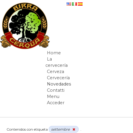
Saltar al contenido
Novedades
Home
Navegación
La
cervecería
Cerveza
Cervecería
Novedades
Contatti
Menu
Acceder
Camino de migas
Contenidos con etiqueta
settembre
.