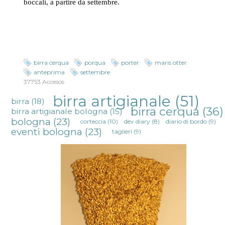
boccali, a partire da settembre.
birra cerqua
porqua
porter
maris otter
anteprima
settembre
37753 Accesos
birra artigianale
(51)
birra
(18)
birra cerqua
(36)
birra artigianale bologna
(15)
bologna
(23)
corteccia
(10)
dev diary
(8)
diario di bordo
(9)
eventi bologna
(23)
taglieri
(9)