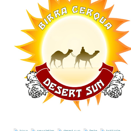
birra
newsletter
desert sun
feste
bottiglie