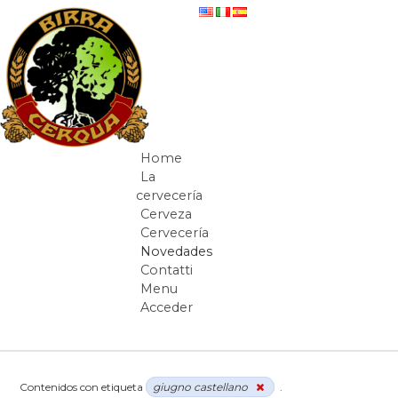
Saltar al contenido
Novedades
Home
Navegación
La
cervecería
Cerveza
Cervecería
Novedades
Contatti
Menu
Acceder
Camino de migas
Contenidos con etiqueta
giugno castellano
.