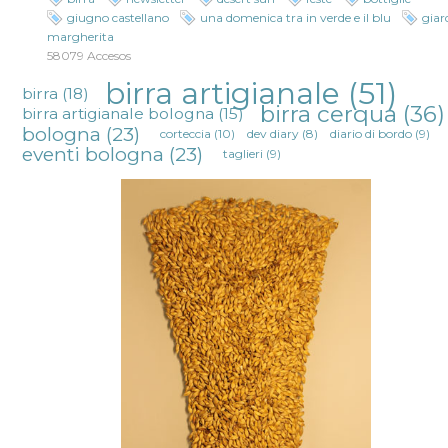
giugno castellano
una domenica tra in verde e il blu
giar
margherita
58079 Accesos
birra artigianale
(51)
birra
(18)
birra cerqua
(36)
birra artigianale bologna
(15)
bologna
(23)
corteccia
(10)
dev diary
(8)
diario di bordo
(9)
eventi bologna
(23)
taglieri
(9)