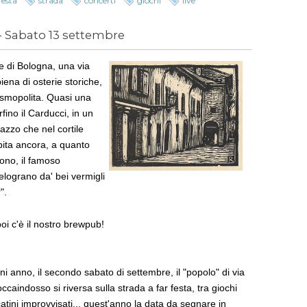
festa
strada
concerti
giochi
live
 - Sabato 13 settembre
e di Bologna, una via
iena di osterie storiche,
osmopolita.
Quasi una
fino i
l Carducci, in un
azzo che nel cortile
pita ancora, a quanto
ono, il famoso
elograno da' bei vermigli
r".
oi c'è il nostro brewpub!
i anno, il secondo sabato di settembre, il "popolo" di via
ccaindosso si riversa sulla strada a far festa, tra giochi
tini improvvisati... quest'anno la data da segnare in