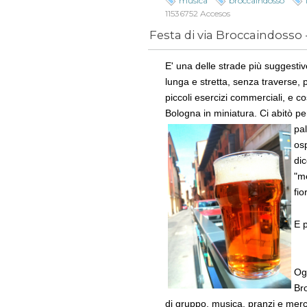
musica
broccaindosso
11536752 Accesos
Festa di via Broccaindosso
E' una delle strade più suggestiv
lunga e stretta, senza traverse, p
piccoli esercizi commerciali, e c
Bologna in miniatura. Ci abitò per
pal
os
dic
"m
fio
E p
Ogn
Bro
di gruppo, musica, pranzi e merca