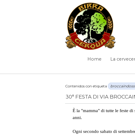
Saltar al contenido
Novedades
Home
La cervecer
Navegación
Camino de migas
Contenidos con etiqueta
broccaindos
30° FESTA DI VIA BROCCAI
Novedades
/
broccaindosso
È la "mamma" di tutte le feste d
anni.
Ogni secondo sabato di settembre,