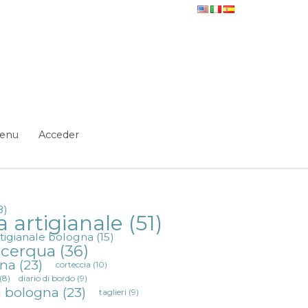
enu
Acceder
8)
a artigianale
(51)
rtigianale bologna
(15)
a cerqua
(36)
gna
(23)
corteccia
(10)
(8)
diario di bordo
(9)
i bologna
(23)
taglieri
(9)