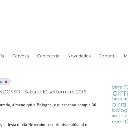
ía
Cerveza
Cervecería
Novedades
Contatti
M
so
.
birra
(1
birr
NDOSSO - Sabato 10 settembre 2016
birra a
birr
i strada, almeno qui a Bologna, e quest'anno compie 30
bolo
dev diary
event
 la festa di via Broccaindosso riunisce abitanti e