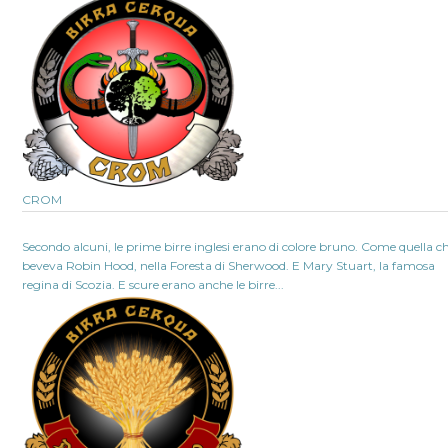
CROM
Secondo alcuni, le prime birre inglesi erano di colore bruno. Come quella c
beveva Robin Hood, nella Foresta di Sherwood. E Mary Stuart, la famosa
regina di Scozia. E scure erano anche le birre...