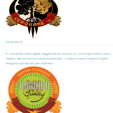
Cerquake III
E' una bitter stile inglese, leggermente ramata. E, come ogni bitter che si
rispetti, secca e amara, poco carbonata. I migliori malti e luppoli inglesi
vengono combinati per ottenere...