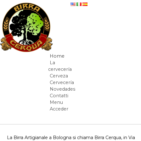
Saltar al contenido
Birra Artigianale Cerqua Bologna
Home
Navegación
La
cervecería
Cerveza
Cervecería
Novedades
Contatti
Menu
Acceder
Camino de migas
La Birra Artigianale a Bologna si chiama Birra Cerqua, in Via