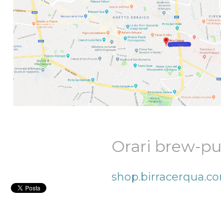
Orari brew-p
shop.birracerqua.c