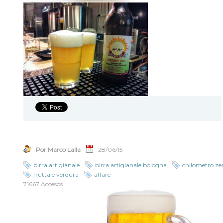
Por Marco Lalla
28/06/15
birra artigianale
birra artigianale bologna
chilometro ze
frutta e verdura
affare
71667 Accesos