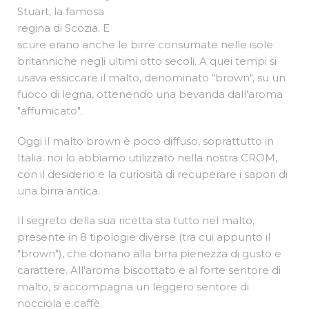
bruno. Come
quella che beveva
Robin Hood, nella
Foresta di
Sherwood. E Mary
Stuart, la famosa
regina di Scozia. E
scure erano anche le birre consumate nelle isole
britanniche negli ultimi otto secoli. A quei tempi si
usava essiccare il malto, denominato "brown", su un
fuoco di legna, ottenendo una bevanda dall'aroma
"affumicato".
Oggi il malto brown è poco diffuso, soprattutto in
Italia: noi lo abbiamo utilizzato nella nostra CROM,
con il desiderio e la curiosità di recuperare i sapori di
una birra antica.
Il segreto della sua ricetta sta tutto nel malto,