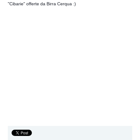
Saranno presenti
Antonio Grillo
, homebrewer e ideatore della
Scrambler (che ha realizzato la cotta insieme a noi al
brewpub),
Roberto Astolfi
, del beer shop Astral Beers, e il
nostro mastro birraio Marco.
"Cibarie" offerte da Birra Cerqua :)