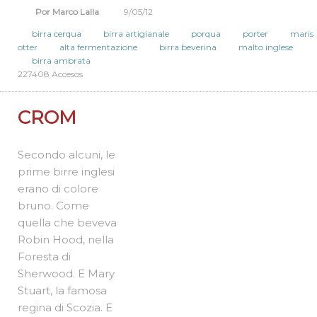
Por Marco Lalla
9/05/12
birra cerqua
birra artigianale
porqua
porter
maris
otter
alta fermentazione
birra beverina
malto inglese
birra ambrata
227408 Accesos
CROM
Secondo alcuni, le
prime birre inglesi
erano di colore
bruno. Come
quella che beveva
Robin Hood, nella