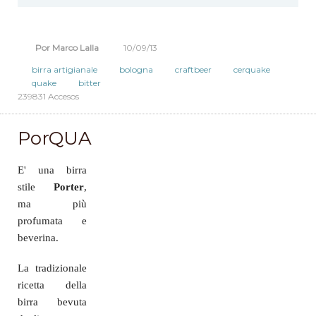
Ad alta fermentazione, la Cerquake ha una gradazione alcolica
di
4,7%
. Viene servita con poca schiuma.
Por Marco Lalla
10/09/13
birra artigianale
bologna
craftbeer
cerquake
quake
bitter
239831 Accesos
PorQUA
E' una birra
stile
Porter
,
ma più
profumata e
beverina
.