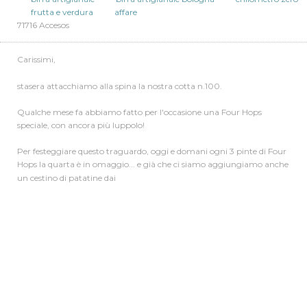
Por Marco Lalla
28/06/15
birra artigianale
birra artigianale bologna
chilometro zero
frutta e verdura
affare
71716 Accesos
Carissimi,
stasera attacchiamo alla spina la nostra cotta n.100.
Qualche mese fa abbiamo fatto per l'occasione una Four Hops
speciale, con ancora più luppolo!
Per festeggiare questo traguardo, oggi e domani ogni 3 pinte di Four
Hops la quarta è in omaggio... e già che ci siamo aggiungiamo anche
un cestino di patatine dai