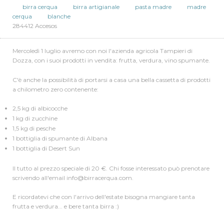
Por Marco Lalla
16/05/13
birra cerqua
birra artigianale
pasta madre
madre
cerqua
blanche
284412 Accesos
Mercoledì 1 luglio avremo con noi l'azienda agricola Tampieri di
Dozza, con i suoi prodotti in vendita: frutta, verdura, vino spumante.
C'è anche la possibilità di portarsi a casa una bella cassetta di prodotti
a chilometro zero contenente:
2,5 kg di albicocche
1 kg di zucchine
1,5 kg di pesche
1 bottiglia di spumante di Albana
1 bottiglia di Desert Sun
Il tutto al prezzo speciale di 20 €. Chi fosse interessato può prenotare