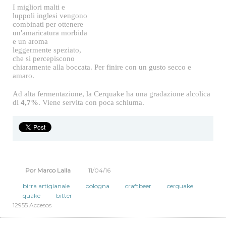
inglese, leggermente
ramata. E, come ogni
bitter che si rispetti,
secca e amara, poco
carbonata.
I migliori malti e
luppoli inglesi vengono
combinati per ottenere
un'amaricatura morbida
e un aroma
leggermente speziato,
che si percepiscono
chiaramente alla boccata. Per finire con un gusto secco e
amaro.
Ad alta fermentazione, la Cerquake ha una gradazione alcolica
di
4,7%
. Viene servita con poca schiuma.
Por Marco Lalla
11/04/16