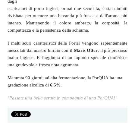
La tradizionale
ricetta della
birra bevuta
dagli
scaricatori di porto inglesi, ormai due secoli fa, è stata infatti
rivisitata per ottenere una bevanda più fresca e dall'aroma più
intenso. Mantenendo il
colore ambrato, la corposità, la
compattezza e la persistenza della schiuma.
I malti scuri caratteristici della Porter vengono sapientemente
mescolati dal mastro birraio con il
Maris Otter
, il più prezioso
malto inglese. E l'aggiunta di un luppolo speciale conferisce
una gradevole e fresca nota agrumata.
Maturata 90 giorni, ad alta fermentazione, la PorQUA ha una
gradazione alcolica di
6,5%
.
"Passate una bella serata in compagnia di una PorQUA!"