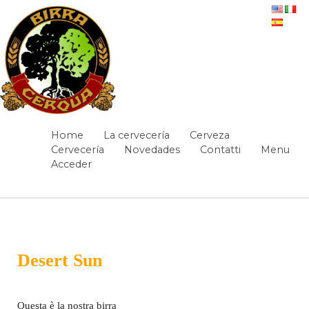
Saltar al contenido
Diario de a bordo
Home
La cervecería
Cerveza
Navegación
Cervecería
Novedades
Contatti
Menu
Acceder
Camino de migas
Desert Sun
Diario de a bordo
/
Questa è la nostra birra