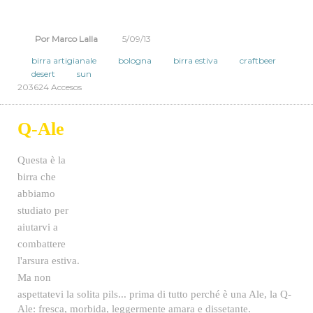
5,2%
. Poco carbonata, viene servita con una schiuma leggera.
Por Marco Lalla
5/09/13
birra artigianale
bologna
birra estiva
craftbeer
desert
sun
203624 Accesos
Q-Ale
Questa è la
birra che
abbiamo
studiato per
aiutarvi a