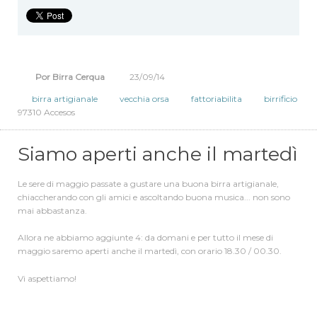
esaurimento scorte, nel nostro locale troverete alcune delle loro
"perle", servite alla spina.
E quindi... Birra Cerqua e Vecchia Orsa vi aspettano in via
Broccaindosso!
Por Birra Cerqua
23/09/14
birra artigianale
vecchia orsa
fattoriabilita
birrificio
97310 Accesos
Siamo aperti anche il martedì
Le sere di maggio passate a gustare una buona birra artigianale,
chiaccherando con gli amici e ascoltando buona musica... non sono
mai abbastanza.
Allora ne abbiamo aggiunte 4: d
a domani e per tutto il mese di