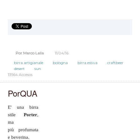
Por Marco Lalla
11/04/16
birra artigianale
bologna
birra estiva
craftbeer
desert
sun
13564 Accesos
PorQUA
E' una birra