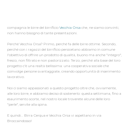
piacerà un
sacco...
vengono
infatti a
farci
compagnia le birre del birrificio
Vecchia Orsa
che, ne siamo convinti,
non hanno bisogno di tante presentazioni.
Perché Vecchia Orsa? Primo, perché fa delle birre ottime. Secondo,
perché con i ragazzi del birrificio persicetano abbiamo in comune
l'obiettivo di offrire un prodotto di qualità, buono ma anche "integro",
fresco, non filtrato e non pastorizzato. Terzo, perché alla base del loro
progetto c'è una realtà bellissima: una cooperativa sociale che
coinvolge persone svantaggiate, creando opportunità di inserimento
lavorativo.
Noi ci siamo appassionati a questo progetto oltre che, ovviamente,
alle loro birre, e abbiamo deciso di sostenerlo: questa settimana, fino a