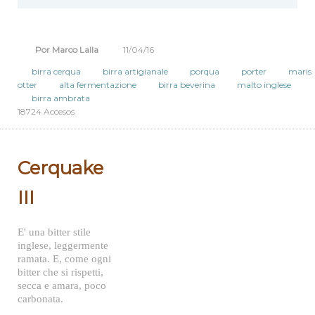
"Passate una bella serata in compagnia di una PorQUA!"
Por Marco Lalla
11/04/16
birra cerqua
birra artigianale
porqua
porter
maris
otter
alta fermentazione
birra beverina
malto inglese
birra ambrata
18724 Accesos
Cerquake
III
E' una bitter stile