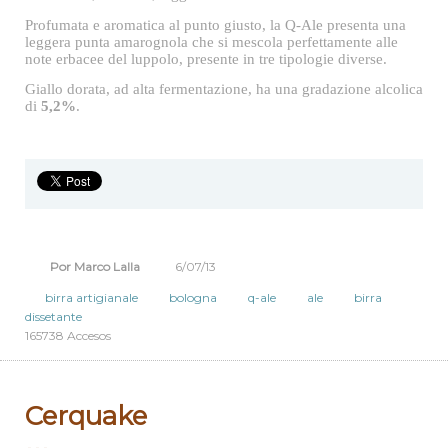
combattere
l'arsura estiva.
Ma non
aspettatevi la solita pils... p
rima di tutto perché è una Ale, la Q-
Ale: fresca, morbida, leggermente amara e dissetante.
Profumata e aromatica al punto giusto, la Q-Ale presenta una
leggera punta amarognola che si mescola perfettamente alle
note erbacee del luppolo, presente in tre tipologie diverse.
Giallo dorata, ad alta fermentazione, ha una gradazione alcolica
di
5,2%
.
Por Marco Lalla
6/07/13
birra artigianale
bologna
q-ale
ale
birra
dissetante
165738 Accesos