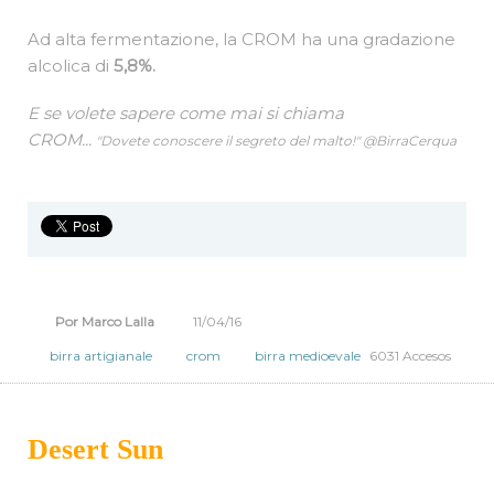
presente in 8 tipologie diverse (tra cui appunto il
"brown"), che donano alla birra pienezza di gusto e
carattere. All'aroma biscottato e al forte sentore di
malto, si accompagna un leggero sentore di
nocciola e caffè.
Ad alta fermentazione, la CROM ha una gradazione
alcolica di
5,8%.
E se volete sapere come mai si chiama
CROM...
"Dovete conoscere il segreto del malto!" @BirraCerqua
Por Marco Lalla
11/04/16
birra artigianale
crom
birra medioevale
6031 Accesos