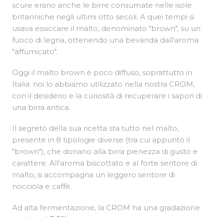
Foresta di
Sherwood. E Mary
Stuart, la famosa
regina di Scozia. E
scure erano anche le birre consumate nelle isole
britanniche negli ultimi otto secoli. A quei tempi si
usava essiccare il malto, denominato "brown", su un
fuoco di legna, ottenendo una bevanda dall'aroma
"affumicato".
Oggi il malto brown è poco diffuso, soprattutto in
Italia: noi lo abbiamo utilizzato nella nostra CROM,
con il desiderio e la curiosità di recuperare i sapori di
una birra antica.
Il segreto della sua ricetta sta tutto nel malto,
presente in 8 tipologie diverse (tra cui appunto il
"brown"), che donano alla birra pienezza di gusto e
carattere. All'aroma biscottato e al forte sentore di