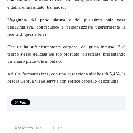
L'utilizzo della
pasta madre
- il lievito naturale che veniva
utilizzato un tempo per la panificazione e che in questi ultimi
anni sta tornando a diffondersi tra gli amanti dei prodotti
genuini e salutari - nel processo di fermentazione, permette di
ottenere una birra dal sapore particolare, piacevolmente acido,
e dall'aroma fruttato, bananoso.
L'aggiunta del
pepe bianco
e del purissimo
sale rosa
dell'Himalaya, contribuisce a personalizzare ulteriormente la
ricetta di questa birra.
Che risulta sufficientemente corposa, dal gusto intenso. E al
tempo stesso delicata nel suo profumo, dissetante, presentando
un amaro piacevole al palato.
Ad alta fermentazione, con una gradazione alcolica di
5,4%
, la
Madre Cerqua viene servita con soffice cappello di schiuma.