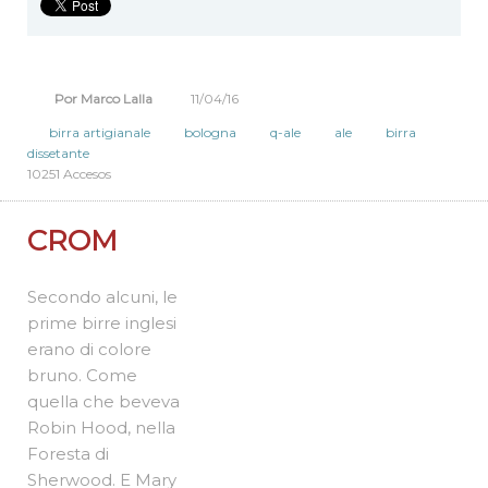
note erbacee del luppolo, presente in tre tipologie diverse.
Giallo dorata, ad alta fermentazione, ha una gradazione alcolica
di
5,2%
.
Por Marco Lalla
11/04/16
birra artigianale
bologna
q-ale
ale
birra
dissetante
10251 Accesos
CROM
Secondo alcuni, le
prime birre inglesi
erano di colore