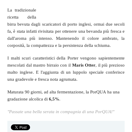
stile
Porter
,
ma
più
profumata
e beverina
.
La tradizionale
ricetta della
birra bevuta dagli scaricatori di porto inglesi, ormai due secoli
fa, è stata infatti rivisitata per ottenere una bevanda più fresca e
dall'aroma più intenso. Mantenendo il
colore ambrato, la
corposità, la compattezza e la persistenza della schiuma.
I malti scuri caratteristici della Porter vengono sapientemente
mescolati dal mastro birraio con il
Maris Otter
, il più prezioso
malto inglese. E l'aggiunta di un luppolo speciale conferisce
una gradevole e fresca nota agrumata.
Maturata 90 giorni, ad alta fermentazione, la PorQUA ha una
gradazione alcolica di
6,5%
.