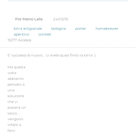
Por Marco Lalla
24/03/15
birra artigianale
bologna
porter
homebrewer
aperitivo
contest
15277 Accesos
E' successo di nuovo... ci avete quasi finito la birra :)
Ma questa
volta
abbiamo
pensato a
una
soluzione
che vi