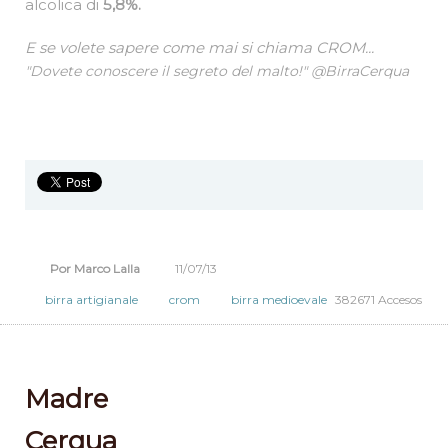
malto, si accompagna un leggero sentore di
nocciola e caffè.
Ad alta fermentazione, la CROM ha una gradazione
alcolica di
5,8%.
E se volete sapere come mai si chiama CROM...
"Dovete conoscere il segreto del malto!" @BirraCerqua
Por Marco Lalla
11/07/13
birra artigianale
crom
birra medioevale
382671 Accesos