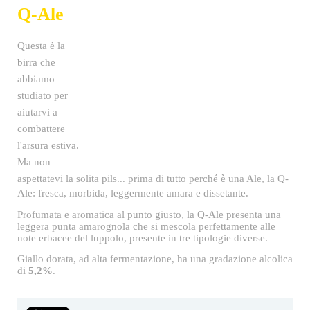
birra artigianale
bologna
craftbeer
cerquake
quake
bitter
12955 Accesos
Q-Ale
Questa è la
birra che
abbiamo
studiato per
aiutarvi a
combattere
l'arsura estiva.
Ma non
aspettatevi la solita pils... p
rima di tutto perché è una Ale, la Q-
Ale: fresca, morbida, leggermente amara e dissetante.
Profumata e aromatica al punto giusto, la Q-Ale presenta una
leggera punta amarognola che si mescola perfettamente alle